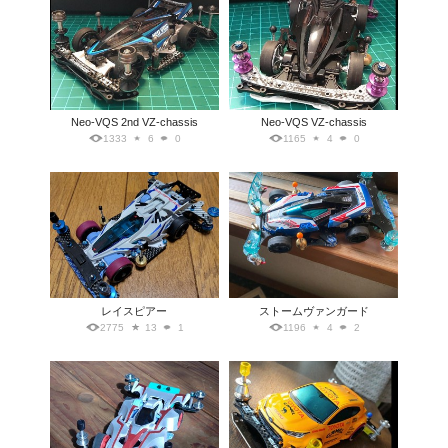
Neo-VQS 2nd VZ-chassis
Neo-VQS VZ-chassis
1333
6
0
1165
4
0
レイスピアー
ストームヴァンガード
2775
13
1
1196
4
2