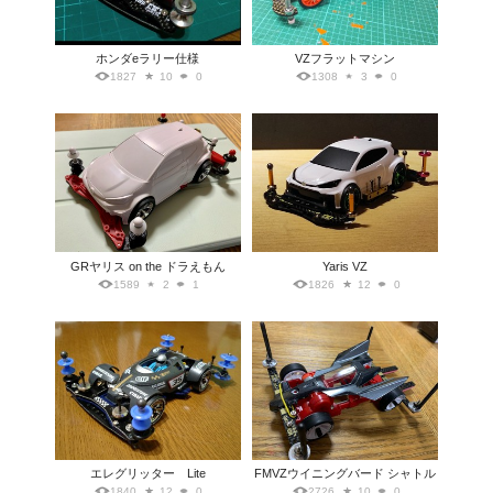
ホンダeラリー仕様
VZフラットマシン
1827
10
0
1308
3
0
GRヤリス on the ドラえもん
Yaris VZ
1589
2
1
1826
12
0
エレグリッター Lite
FMVZウイニングバード シャトル
1840
12
0
2726
10
0