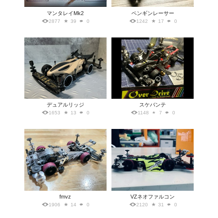
マンタレイMk2
ペンギンレーサー
2877
39
0
1242
17
0
デュアルリッジ
スケバンテ
1653
13
0
1148
7
0
fmvz
VZネオファルコン
1906
14
0
2120
31
0