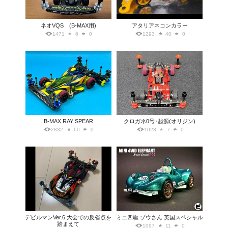
ネオVQS (B-MAX用)
アタリアネコンカラー
1471
6
0
1293
40
0
B-MAX RAY SPEAR
クロガネ0号･起源(オリジン)
2832
60
0
1028
7
0
デビルマンVer.6 大会での反省点を
ミニ四駆 ゾウさん 英国スペシャル
踏まえて
1097
11
0