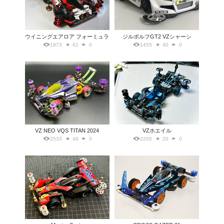
ウイニングエアロア フォーミュラ
ジルボルフGT2 VZシャーシ
1973
62
0
1455
40
0
VZ NEO VQS TITAN 2024
VZホエイル
2533
48
0
2205
20
0