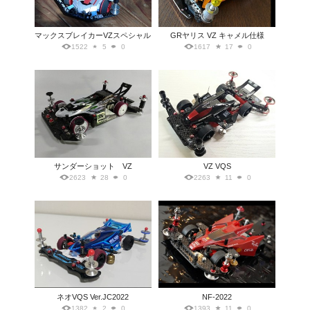
マックスブレイカーVZスペシャル
GRヤリス VZ キャメル仕様
1522
5
0
1617
17
0
サンダーショット VZ
VZ VQS
2623
28
0
2263
11
0
ネオVQS Ver.JC2022
NF-2022
1382
2
0
1393
11
0