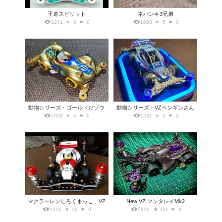
王道スピリット
ネバンキ3兄弟
1241
8
0
1083
5
0
動物シリーズ・ゴールドだゾウ
動物シリーズ・VZペンギンさん
1059
4
0
1231
5
0
マクラーレンしろくまっこ VZ
New VZ マンタレイMk2
1526
18
0
5819
111
8