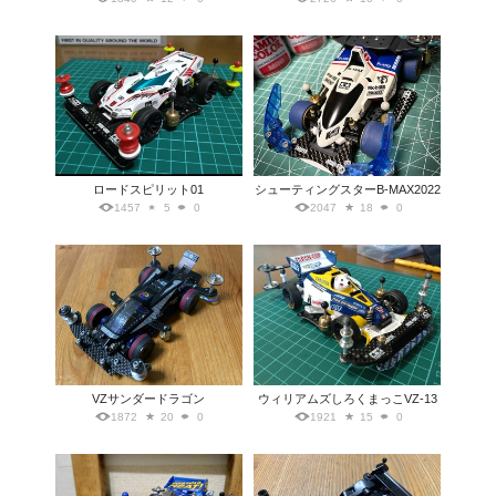
ロードスピリット01
シューティングスターB-MAX2022
1457
5
0
2047
18
0
VZサンダードラゴン
ウィリアムズしろくまっこVZ-13
1872
20
0
1921
15
0