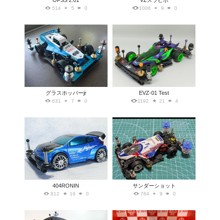
OFSS 2.01
VZスラピボ
514
5
0
1006
9
0
グラスホッパーjr
EVZ-01 Test
631
7
0
1192
21
4
404RONIN
サンダーショット
812
16
0
764
9
0