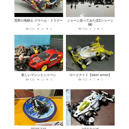
荒野の竜騎士 グラベル・ドラグー
シャーシ並べてみた(EZシャーシ
ン
編)
619
14
0
798
3
0
新しいマシンとシャーシ
ロードナイト【silver armor】
438
13
0
702
7
0