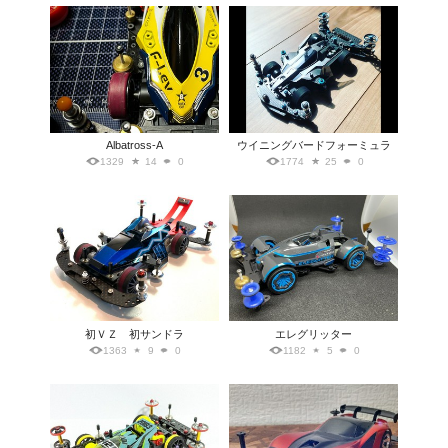
Albatross-A
ウイニングバードフォーミュラ
1329
14
0
1774
25
0
初ＶＺ 初サンドラ
エレグリッター
1363
9
0
1182
5
0