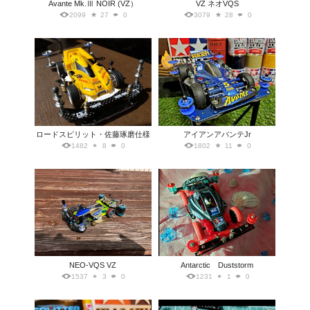
Avante Mk.Ⅲ NOIR (VZ）
VZ ネオVQS
2099
27
0
3079
28
0
ロードスピリット・佐藤琢磨仕様
アイアンアバンテJr
1482
8
0
1802
11
0
NEO-VQS VZ
Antarctic Duststorm
1537
3
0
1231
1
0