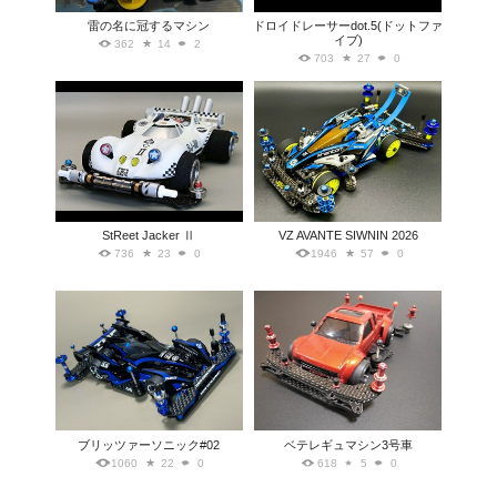
雷の名に冠するマシン
ドロイドレーサーdot.5(ドットファ
イブ)
362
14
2
703
27
0
StReet Jacker Ⅱ
VZ AVANTE SIWNIN 2026
736
23
0
1946
57
0
ブリッツァーソニック#02
ベテレギュマシン3号車
1060
22
0
618
5
0