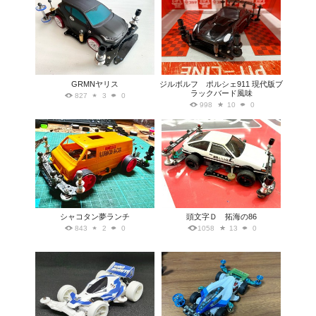
GRMNヤリス
ジルボルフ ポルシェ911 現代版ブ
ラックバード風味
827
3
0
998
10
0
シャコタン夢ランチ
頭文字Ｄ 拓海の86
843
2
0
1058
13
0