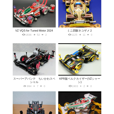
VZ VQS for Tuned Motor 2024
ミニ四駆ネコザメ２
1836
52
2
1125
11
0
スーパーアバンテ ちいかわスペ
KPR版ベルクカイザー(VZシャー
シャル
シ)
994
7
0
1903
2
0