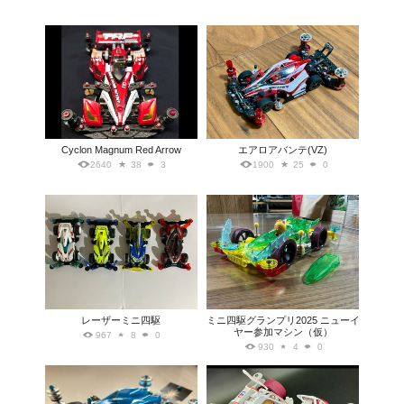
Cyclon Magnum Red Arrow
エアロアバンテ(VZ)
2640
38
3
1900
25
0
レーザーミニ四駆
ミニ四駆グランプリ2025 ニューイ
ヤー参加マシン（仮）
967
8
0
930
4
0