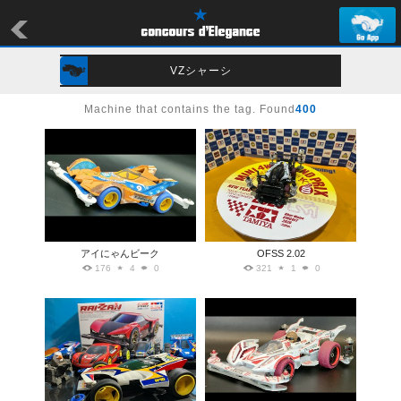
VZシャーシ
Machine that contains the tag. Found
400
アイにゃんビーク
OFSS 2.02
176
4
0
321
1
0