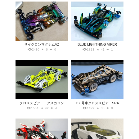
サイクロンマグナムVZ
BLUE LIGHTNING VIPER
2430
6
0
1813
41
1
クロススピアー・アスカロン
156号車クロススピアーSRA
1554
42
4
1429
36
0