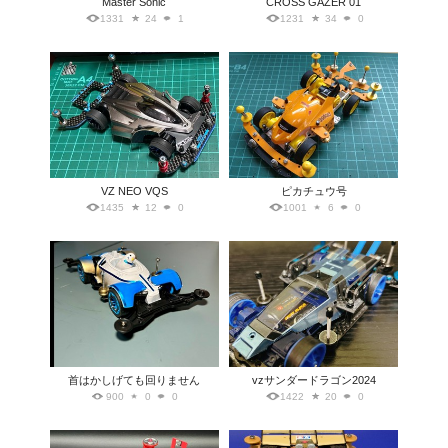
Master Sonic
CROSS GAZER 01
1331
24
1
1231
34
0
VZ NEO VQS
ピカチュウ号
1435
12
0
1001
6
0
首はかしげても回りません
vzサンダードラゴン2024
900
0
0
1422
20
0