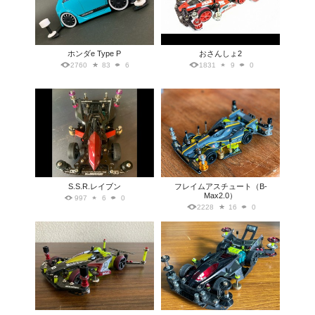
ホンダe Type P
おさんしょ2
2760
83
6
1831
9
0
S.S.R.レイブン
フレイムアスチュート（B-
Max2.0）
997
6
0
2228
16
0