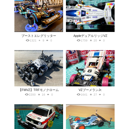
ブーストエレグリッター
AppleデュアルリッジVZ
1321
9
0
1759
20
0
【FMVZ】TRFモノクローム
VZブーメランJr.
2200
16
0
1641
27
0