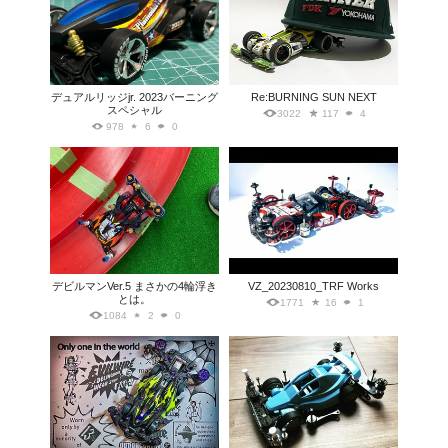
デュアルリッジjr. 2023バーニング
Re:BURNING SUN NEXT
スペシャル
3022
117
4
978
6
0
デビルマンVer.5 まさかの4輪浮き
VZ_20230810_TRF Works
とは。
1771
16
1
1084
2
0