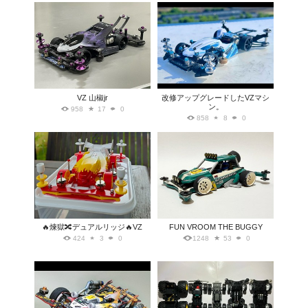
VZ 山椒jr
改修アップグレードしたVZマシ
ン。
958
17
0
858
8
0
🔥煉獄🔀デュアルリッジ🔥VZ
FUN VROOM THE BUGGY
424
3
0
1248
53
0