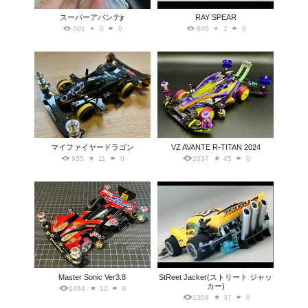
スーパーアバンテjr
RAY SPEAR
601
0
0
646
2
0
マイファイヤードラゴン
VZ AVANTE R-TITAN 2024
935
11
0
2037
45
0
Master Sonic Ver3.8
StReet Jacker(ストリート ジャッ
カー)
1454
12
0
1308
37
0