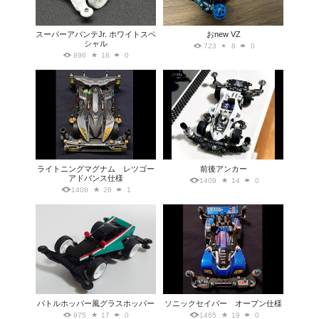
スーパーアバンテJr. ホワイトスペ
おnew VZ
シャル
723
8
0
896
18
0
ライトニングマグナム レツゴー
前後アンカー
アドバンス仕様
1409
14
0
1408
26
1
バトルホッパー風グラスホッパー
ソニックセイバー オープン仕様
975
17
0
1465
19
0