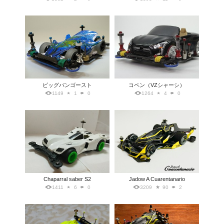
ビッグバンゴースト
コペン（VZシャーシ）
1149
1
0
1264
4
0
Chaparral saber S2
Jadow A Cuarentanario
1411
6
0
3209
90
2