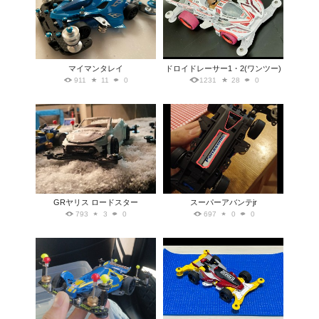
マイマンタレイ
ドロイドレーサー1・2(ワンツー)
911
11
0
1231
28
0
GRヤリス ロードスター
スーパーアバンテjr
793
3
0
697
0
0