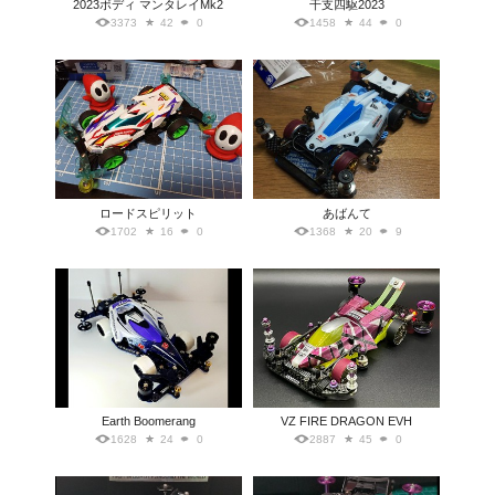
2023ボディ マンタレイMk2
干支四駆2023
3373
42
0
1458
44
0
ロードスピリット
あばんて
1702
16
0
1368
20
9
Earth Boomerang
VZ FIRE DRAGON EVH
1628
24
0
2887
45
0