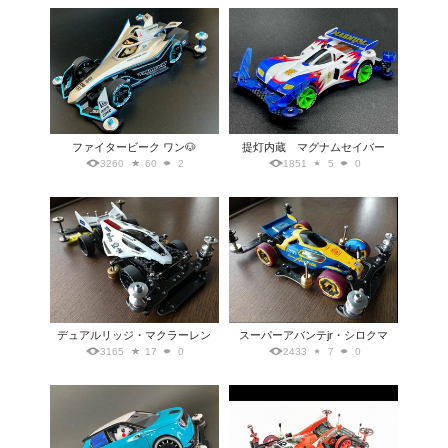
ファイタービーク ワン🐶
提灯内蔵 マグナムセイバー
3260
60
2
1851
5
0
デュアルリッジ・マクラーレン
スーパーアバンテjr・シロクマ
3165
17
0
2433
7
0