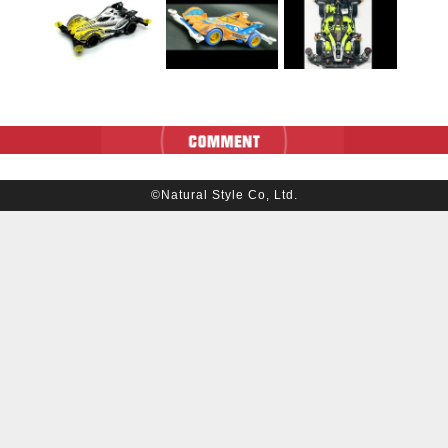
©Natural Style Co, Ltd.