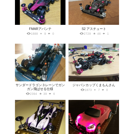
FMARアバンテ
S2 アスチュート
1888
9
0
2729
46
1
サンダードラゴン３レーンでガン
ジャパンカップくまもんさん
ガン飛ばせる仕様
1873
7
0
2394
39
6