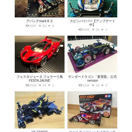
アバンテmark８２
スピンバイパー【アップデート
中】
2687
62
9
2689
29
2
フェスタジョーヌ フェラーリ風
サンダードラゴン「蒼雷龍」公式
FESTA JAUNE
version
2530
46
0
2448
18
0