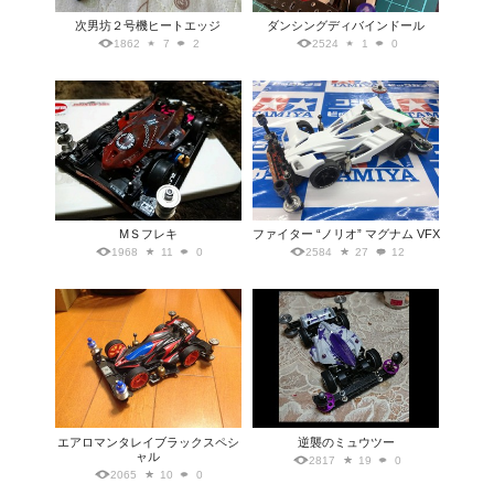
次男坊２号機ヒートエッジ
ダンシングディバインドール
1862
7
2
2524
1
0
MＳフレキ
ファイター “ノリオ” マグナム VFX
1968
11
0
2584
27
12
エアロマンタレイブラックスペシ
逆襲のミュウツー
ャル
2817
19
0
2065
10
0