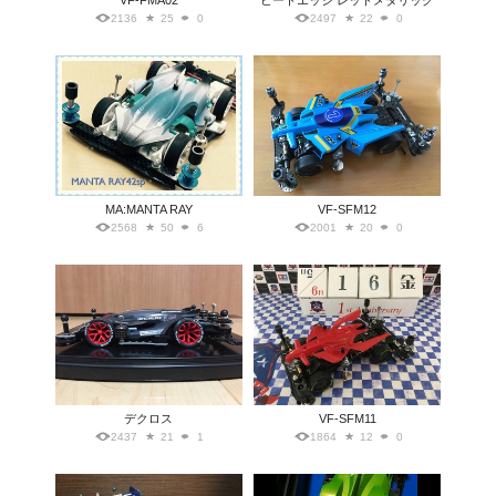
VF-FMA02
ヒートエッジ レッドメタリック
2136
25
0
2497
22
0
MA:MANTA RAY
VF-SFM12
2568
50
6
2001
20
0
デクロス
VF-SFM11
2437
21
1
1864
12
0