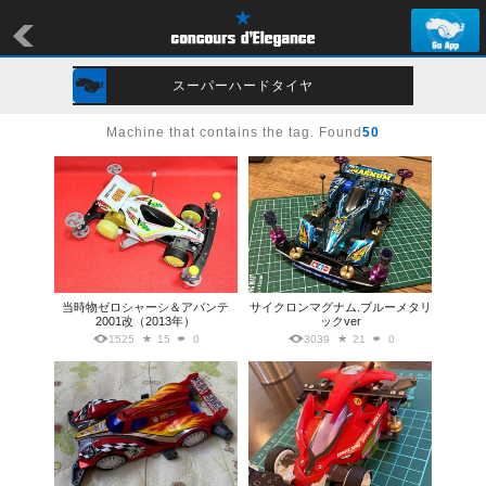
スーパーハードタイヤ
Machine that contains the tag. Found
50
当時物ゼロシャーシ＆アバンテ
サイクロンマグナム.ブルーメタリ
2001改（2013年）
ックver
1525
15
0
3039
21
0