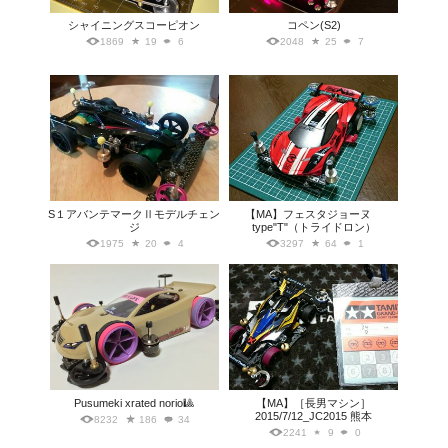
シャイニングスコーピオン
コペン(S2)
1869
19
6
2048
25
7
S１アバンテマークⅡモデルチェン
【MA】フェスタジョーヌ
ジ
type"T"（トライドロン）
1975
20
4
3297
64
1
Pusumeki xrated norio🎱
【MA】［長男マシン］
2015/7/12_JC2015 熊本
8232
186
34
2241
9
0