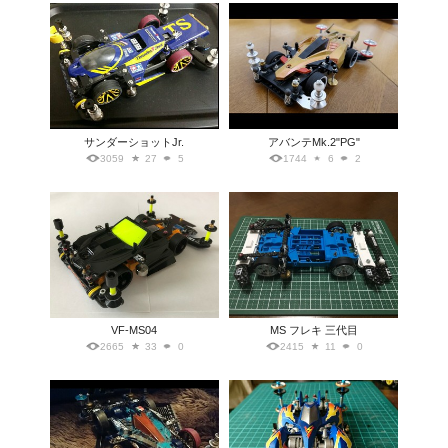
サンダーショットJr.
アバンテMk.2"PG"
3059
27
5
1744
6
2
VF-MS04
MS フレキ 三代目
2665
33
0
2415
11
0