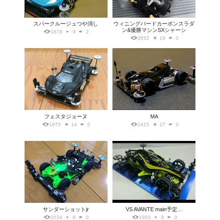
スパークルージュつや消し
ウィニングバードカーボンスラダ
ン&優勝マシンSXシャーシ
1878
9
2
2652
19
0
フェスタジョーヌ
MA
1875
14
0
2415
27
0
サンダーショットjr
VS AVANTE main予定…
2034
8
0
1903
8
0