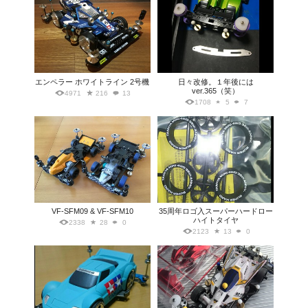
エンペラー ホワイトライン 2号機
日々改修。１年後には
ver.365（笑）
4971
216
13
1708
5
7
VF-SFM09 & VF-SFM10
35周年ロゴ入スーパーハードロー
ハイトタイヤ
2338
28
0
2123
13
0