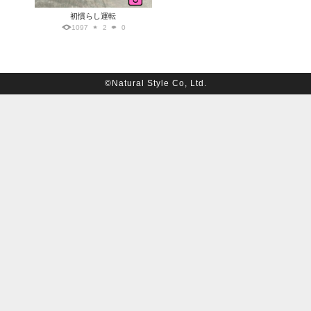
初慣らし運転
1097
2
0
©Natural Style Co, Ltd.