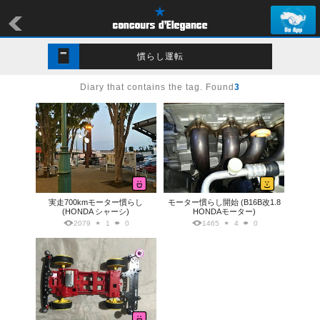
慣らし運転
Diary that contains the tag. Found
3
実走700kmモーター慣らし
モーター慣らし開始 (B16B改1.8
(HONDA シャーシ)
HONDAモーター)
2079
1
0
1465
4
0