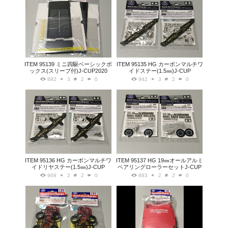
ITEM 95139 ミニ四駆ベーシックボ
ITEM 95135 HG カーボンマルチワ
ックス(スリープ付)J-CUP2020
イドステー(1.5㎜)J-CUP
892
3
2
0
942
3
2
0
ITEM 95136 HG カーボンマルチワ
ITEM 95137 HG 19㎜オールアルミ
イドリヤステー(1.5㎜)J-CUP
ベアリングローラーセットJ-CUP
969
2
2
0
883
2
2
0