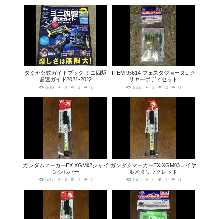
タミヤ公式ガイドブック ミニ四駆
ITEM 95614 フェスタジョーヌL ク
超速ガイド2021-2022
リヤーボディセット
666
0
1
0
939
2
2
0
ガンダムマーカーEX XGM02シャイ
ガンダムマーカーEX XGM03ロイヤ
ンシルバー
ルメタリックレッド
587
0
1
0
647
0
1
0