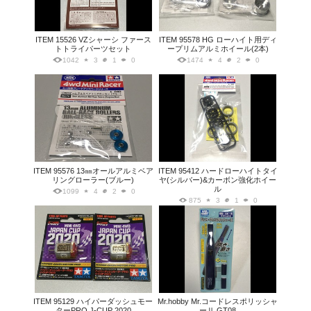
ITEM 15526 VZシャーシ ファース
ITEM 95578 HG ローハイト用ディ
トトライパーツセット
ープリムアルミホイール(2本)
1042
3
1
0
1474
4
2
0
ITEM 95576 13㎜オールアルミベア
ITEM 95412 ハードローハイトタイ
リングローラー(ブルー)
ヤ(シルバー)&カーボン強化ホイー
ル
1099
4
2
0
875
3
1
0
ITEM 95129 ハイパーダッシュモー
Mr.hobby Mr.コードレスポリッシャ
ターPRO J-CUP 2020
ーⅡ GT08