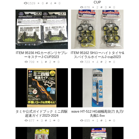
CUP
1529
0
4
0
676
2
3
0
ITEM 95156 HGカーボンリヤブレ
ITEM 95162 SHローハイトタイヤ&
ーキステーJ-CUP2023
スパイラルホイールJ-cup2023
709
1
2
0
723
4
2
0
タミヤ公式ガイドブック ミニ四駆
wave HT-512 HG細幅彫刻刀 丸刃/
超速ガイド2023-2024
丸幅1.6㎜
677
3
1
0
655
1
1
0