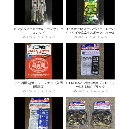
ガンダムマーカーEX トランザム ホ
ITEM 95640 スーパーハードローハ
ロレッド
イトタイヤ&12本スポークホイール
759
3
1
0
893
3
3
0
ミニ四駆 超速チューンナップ入門
ITEM 15529 2段低摩擦プラローラ
[最新版]
ー(13-13㎜)ブラック
650
1
1
0
1060
3
4
0