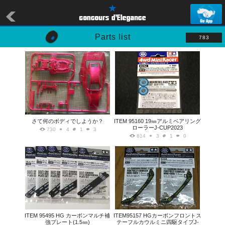
Parts list
783
さて何のボディでしようか？
ITEM 95160 19㎜アルミベアリング
ローラーJ-CUP2023
730
4
1
3
814
3
1
0
ITEM 95495 HG カーボンマルチ補
ITEM95157 HGカーボンフロントス
強プレート(1.5㎜)
テーフルカウルミニ四駆タイプJ-