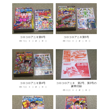
コロコロアニキ第6号
コロコロアニキ第5号
791
3
1
0
769
2
1
0
コロコロアニキ第4号
コロコロアニキ 第2号、第3号の
豪華付録
790
3
1
0
916
4
1
0