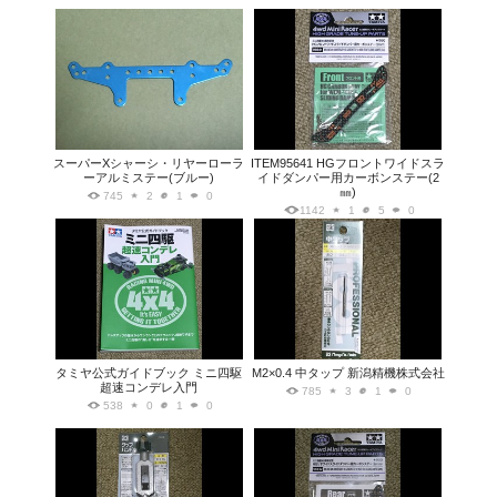
スーパーXシャーシ・リヤーローラ
ITEM95641 HGフロントワイドスラ
ーアルミステー(ブルー)
イドダンパー用カーボンステー(2
㎜)
745
2
1
0
1142
1
5
0
タミヤ公式ガイドブック ミニ四駆
M2×0.4 中タップ 新潟精機株式会社
超速コンデレ入門
785
3
1
0
538
0
1
0