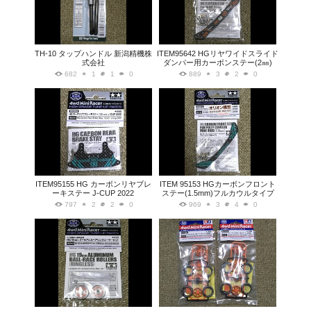
TH-10 タップハンドル 新潟精機株
ITEM95642 HGリヤワイドスライド
式会社
ダンパー用カーボンステー(2㎜)
682
1
1
0
889
3
2
0
ITEM95155 HG カーボンリヤブレ
ITEM 95153 HGカーボンフロント
ーキステー J-CUP 2022
ステー(1.5mm)フルカウルタイプ
797
2
2
0
969
3
4
0