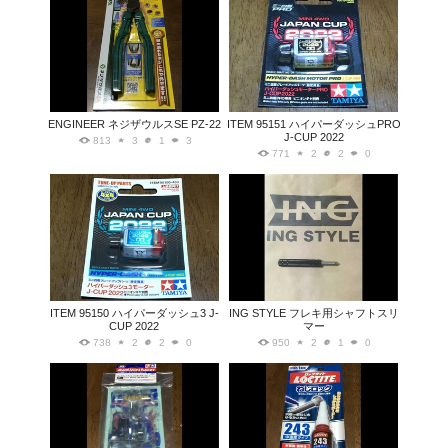
ENGINEER ネジザウルスSE PZ-22
ITEM 95151 ハイパーダッシュPRO
J-CUP 2022
813
3
1
3
771
2
2
0
ITEM 95150 ハイパーダッシュ3 J-
ING STYLE フレキ用シャフトスリ
CUP 2022
マー
738
2
2
0
950
2
1
0