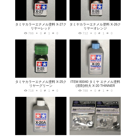
タミヤカラーエナメル塗料 X-27ク
タミヤカラーエナメル塗料 X-26ク
リヤーレッド
リヤーオレンジ
766
0
1
0
712
0
1
0
タミヤカラーエナメル塗料 X-25ク
ITEM 80040 タミヤ エナメル塗料
リヤーグリーン
(溶剤)特大 X-20 THINNER
718
0
1
0
788
0
1
0