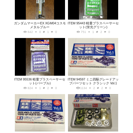
ガンダムマーカーEX XGM04コスモ
ITEM 95443 軽量プラスペーサーセ
メタルブルー
ット(蛍光グリーン)
642
0
1
0
751
1
2
0
ITEM 95536 軽量プラスペーサーセ
ITEM 94597 ミニ四駆グレードアッ
ット(パープル)
プパーツセット クラシック Vol.1
824
1
2
0
1134
2
2
0