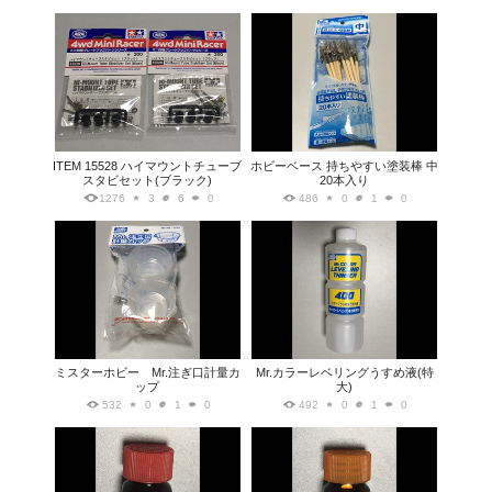
ITEM 15528 ハイマウントチューブ
ホビーベース 持ちやすい塗装棒 中
スタビセット(ブラック)
20本入り
1276
3
6
0
486
0
1
0
ミスターホビー Mr.注ぎ口計量カ
Mr.カラーレベリングうすめ液(特
ップ
大)
532
0
1
0
492
0
1
0