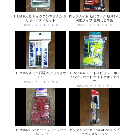
ITEM 95611 サイクロンマグナム ク
ロックタイト ねじロック 取り外し
リヤーボディセット
可能タイプ 金属ねじ専用
903
2
2
0
866
4
1
0
ITEM15531 ミニ四駆 ベアリングオ
ITEM95637 ロードスピリット ボデ
イル
ィパーツセット ナイトネオンカラ
ー
873
3
1
0
1066
5
4
0
ITEM95630 VZカラーシャーシセッ
ガンダムマーカーEX XGM05 ヘビ
ト(レッド)
ーガンメタリック