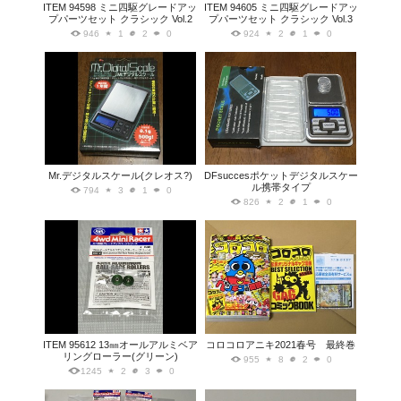
ITEM 94598 ミニ四駆グレードアッ
ITEM 94605 ミニ四駆グレードアッ
プパーツセット クラシック Vol.2
プパーツセット クラシック Vol.3
946
1
2
0
924
2
1
0
Mr.デジタルスケール(クレオス?)
DFsuccesポケットデジタルスケー
ル携帯タイプ
794
3
1
0
826
2
1
0
ITEM 95612 13㎜オールアルミベア
コロコロアニキ2021春号 最終巻
リングローラー(グリーン)
955
8
2
0
1245
2
3
0