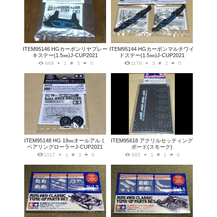
ITEM95146 HGカーボンリヤブレー
ITEM95144 HGカーボンマルチワイ
キステー(1.5㎜)J-CUP2021
ドステー(1.5㎜)J-CUP2021
869
1
3
0
1176
3
2
0
ITEM95148 HG 19㎜オールアルミ
ITEM95618 アクリルセッティング
ベアリングローラーJ-CUP2021
ボード(スモーク)
1017
1
3
0
685
1
1
0