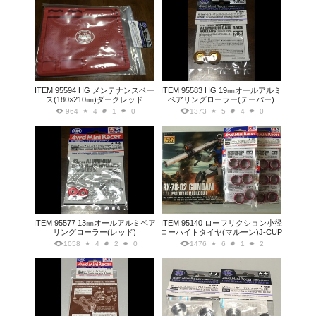
ITEM 95594 HG メンテナンスベー
ITEM 95583 HG 19㎜オールアルミ
ス(180×210㎜)ダークレッド
ベアリングローラー(テーパー)
964
4
1
0
1373
5
4
0
ITEM 95577 13㎜オールアルミベア
ITEM 95140 ローフリクション小径
リングローラー(レッド)
ローハイトタイヤ(マルーン)J-CUP
1058
4
2
0
1476
6
1
2