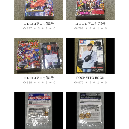
コロコロアニキ第3号
コロコロアニキ第2号
837
3
1
0
793
4
1
0
コロコロアニキ第1号
POCHETTO BOOK
836
4
1
0
972
4
1
0