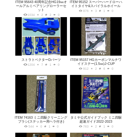
ITEM 95643 40周年記念HG19㎜オ
ITEM 95152 スーパーハードローハ
ールアルミベアリングローラーセ
イトタイヤ&スパイラルホイール
ット
876
3
1
0
1034
2
2
0
ストラトベクターDパーツ
ITEM 95157 HGカーボンマルチワ
イドステー(1.5㎜)J-CUP
1204
7
1
0
912
2
6
0
ITEM 74163 ミニ四駆クリーニング
タミヤ公式ガイドブック ミニ四駆
ブラシ(ステッカー用ヘラ付き)
超速ガイド2022-2023
544
0
1
0
763
2
1
0