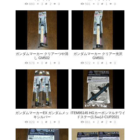
860
3
2
0
591
0
1
0
ガンダムマーカー クリアーつや消
ガンダムマーカー クリアー光沢
し GM502
GM501
678
0
1
0
572
0
1
0
ガンダムマーカーEX ガンダムメッ
ITEM95145 HGカーボンマルチワイ
キシルバー
ドステー(1.5㎜)J-CUP2021
829
1
1
0
861
2
2
0