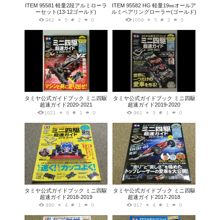
ITEM 95581 軽量2段アルミローラ
ITEM 95582 HG 軽量19㎜オールア
ーセット(13-12ゴールド)
ルミベアリングローラー(ゴールド)
962
5
2
0
1059
5
2
0
タミヤ公式ガイドブック ミニ四駆
タミヤ公式ガイドブック ミニ四駆
超速ガイド2020-2021
超速ガイド2019-2020
1021
6
1
0
961
5
1
0
タミヤ公式ガイドブック ミニ四駆
タミヤ公式ガイドブック ミニ四駆
超速ガイド2018-2019
超速ガイド2017-2018
890
4
1
0
917
4
1
0