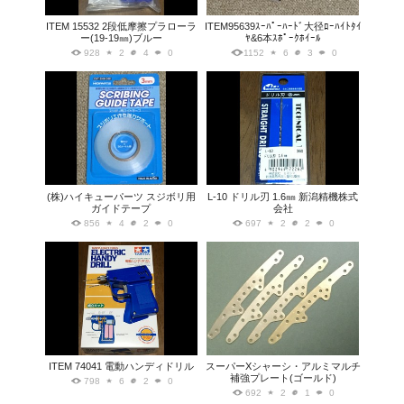
ITEM 15532 2段低摩擦プラローラ
ITEM95639ｽｰﾊﾟｰﾊｰﾄﾞ大径ﾛｰﾊｲﾄﾀｲ
ー(19-19㎜)ブルー
ﾔ&6本ｽﾎﾟｰｸﾎｲｰﾙ
928
2
4
0
1152
6
3
0
(株)ハイキューパーツ スジボリ用
L-10 ドリル刃 1.6㎜ 新潟精機株式
ガイドテープ
会社
856
4
2
0
697
2
2
0
ITEM 74041 電動ハンディドリル
スーパーXシャーシ・アルミマルチ
補強プレート(ゴールド)
798
6
2
0
692
2
1
0