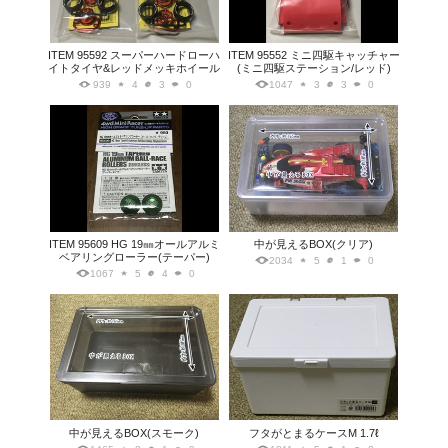
ITEM 95592 スーパーハードローハ
ITEM 95552 ミニ四駆キャッチャー
イトタイヤ&レッドメッキホイール
(ミニ四駆ステーション/レッド)
939
4
3
0
1047
3
3
0
ITEM 95609 HG 19㎜オールアルミ
中が見えるBOX(クリア)
ベアリングローラー(テーパー)
2034
5
1
0
1067
5
4
0
中が見えるBOX(スモーク)
フタがとまるケースM 1.7ℓ