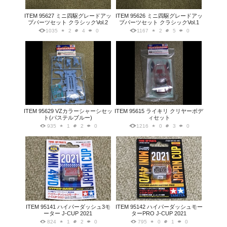
ITEM 95627 ミニ四駆グレードアッ
ITEM 95626 ミニ四駆グレードアッ
プパーツセット クラシックVol.2
プパーツセット クラシックVol.1
1035
2
4
0
1167
2
5
0
ITEM 95629 VZカラーシャーシセッ
ITEM 95615 ライキリ クリヤーボデ
ト(パステルブルー)
ィセット
935
1
2
0
1216
0
3
0
ITEM 95141 ハイパーダッシュ3モ
ITEM 95142 ハイパーダッシュモー
ーター J-CUP 2021
ターPRO J-CUP 2021
824
1
2
0
795
0
1
0