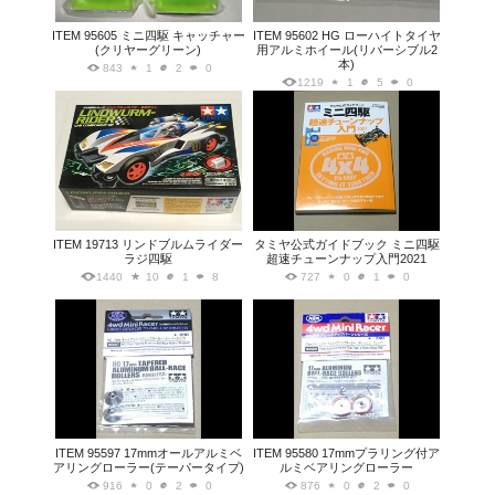
ITEM 95605 ミニ四駆 キャッチャー
ITEM 95602 HG ローハイトタイヤ
(クリヤーグリーン)
用アルミホイール(リバーシブル2
本)
843
1
2
0
1219
1
5
0
ITEM 19713 リンドブルムライダー
タミヤ公式ガイドブック ミニ四駆
ラジ四駆
超速チューンナップ入門2021
1440
10
1
8
727
0
1
0
ITEM 95597 17mmオールアルミベ
ITEM 95580 17mmプラリング付ア
アリングローラー(テーパータイプ)
ルミベアリングローラー
916
0
2
0
876
0
2
0