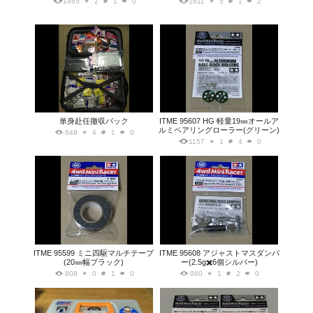
1465
2
1
0
1811
5
1
2
単身赴任撤収パック
ITME 95607 HG 軽量19㎜オールア
ルミベアリングローラー(グリーン)
848
4
1
0
1157
1
4
0
ITME 95599 ミニ四駆マルチテープ
ITME 95608 アジャストマスダンパ
(20㎜幅ブラック)
ー(2.5g✖️6個シルバー)
808
0
1
0
960
1
2
0