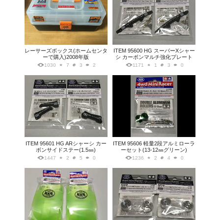
レーサーズボックス(ホームセンタ
ITEM 95600 HG スーパーXシャー
ーで購入)2008年版
シ カーボンマルチ強化プレート
1030
7
3
2
1171
1
3
0
ITEM 95601 HG ARシャーシ カー
ITEM 95606 軽量2段アルミローラ
ボンサイドステー(1.5㎜)
ーセット(13-12㎜グリーン)
1447
2
5
0
1236
2
4
0