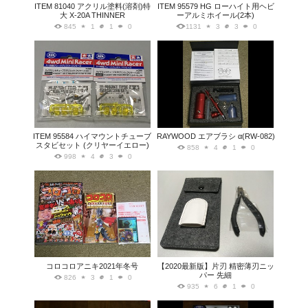
ITEM 81040 アクリル塗料(溶剤)特
ITEM 95579 HG ローハイト用ヘビ
大 X-20A THINNER
ーアルミホイール(2本)
845
1
1
0
1131
3
3
0
ITEM 95584 ハイマウントチューブ
RAYWOOD エアブラシ α(RW-082)
スタビセット (クリヤーイエロー)
858
4
1
0
998
4
3
0
コロコロアニキ2021年冬号
【2020最新版】片刃 精密薄刃ニッ
パー 先細
826
3
1
0
935
6
1
0