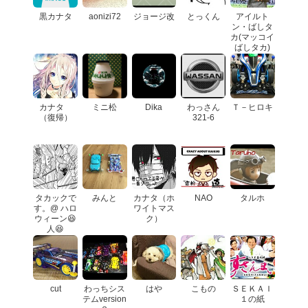
黒カナタ
aonizi72
ジョージ改
とっくん
アイルト
ン・ばしタ
カ(マッコイ
ばしタカ)
カナタ
ミニ松
Dika
わっさん
Ｔ－ヒロキ
（復帰）
321-6
タカックで
みんと
カナタ（ホ
NAO
タルホ
す。@ ハロ
ワイトマス
ウィーン😆
ク）
人😆
cut
わっちシス
はや
こもの
ＳＥＫＡＩ
テムversion
１の紙