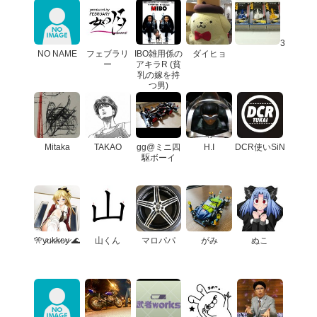
3
NO NAME
フェブラリ
IBO雑用係の
ダイヒョ
ー
アキラR (貧
乳の嫁を持
つ男)
Mitaka
TAKAO
gg@ミニ四
H.I
DCR使いSiN
駆ボーイ
🎌y̷u̷k̷k̷e̷y̷ 🌊
山くん
マロパパ
がみ
ぬこ