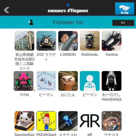
Follower list
80
富山県南砺
Z/32 ラウデ
CARBON
Kishimoto
Yumina
市福光会館2
ィ
階ミニ四駆
コース
ｼ
ﾗﾊﾏvz
ピーマン
おにたん
ピーマン
れーのでし
masubanpa
SanriverKay
FKD@Giant
ステテコお
яR
ウチコマ