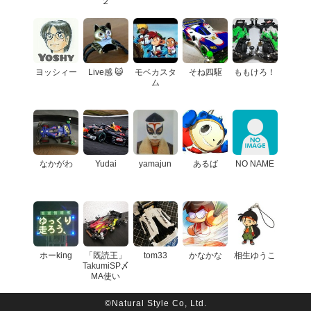
２
ヨッシィー
Live感 😺
モベカスタ
そね四駆
ももけろ！
ム
なかがわ
Yudai
yamajun
あるば
NO NAME
ホーking
「既読王」
tom33
かなかな
相生ゆうこ
TakumiSP〆
MA使い
©Natural Style Co, Ltd.