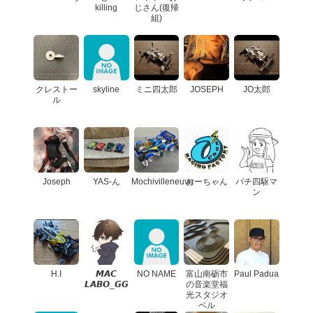
killing
じさん(復帰
組)
クレストー
skyline
ミニ四太郎
JOSEPH
JO太郎
ル
Joseph
YAS-ん
Mochivilleneuve
おーちゃん
パチ四駆マ
ン
H.I
𝙈‌𝘼‌𝘾
NO NAME
富山南砺市
Paul Padua
𝙇‌𝘼‌𝘽‌𝙊_𝙂‌𝙂
の音楽堂福
光スタジオ
ベル