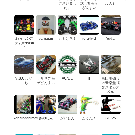
ございまし
式会社モゲ
歩人）
た。
ざんまい
わっちシス
yamajun
ももけろ！
ruru4wd
Yudai
テムversion
２
M.B.C. いた
ササキ@モ
AC/DC
IT
富山南砺市
っち
ゲざんまい
の音楽堂福
光スタジオ
ベル
kensin/tobimatu529
さのしん
がいしん
たくたく
SHIVA