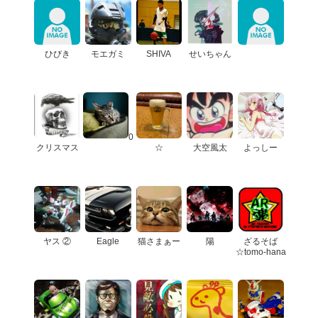
ひびき
モエガミ
SHIVA
せいちゃん
0
クリスマス
☆
大空風太
よっしー
ヤス ②
Eagle
猫さまぁー
陽
ざるそば
☆tomo-hana