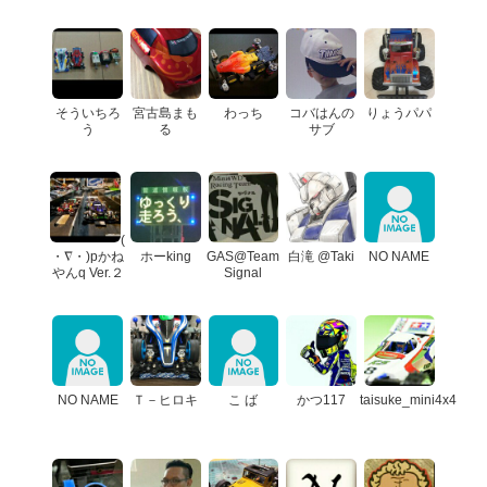
そういちろ
宮古島まも
わっち
コバはんの
りょうパパ
う
る
サブ
(
・∇・)pかね
ホーking
GAS@Team
白滝 @Taki
NO NAME
やんq Ver.２
Signal
NO NAME
Ｔ－ヒロキ
こ ば
かつ117
taisuke_mini4x4