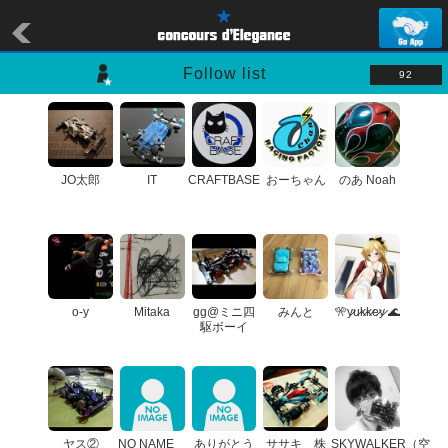
Follow list
92
JO太郎
IT
CRAFTBASE
おーちゃん
のあ Noah
o-y
Mitaka
gg@ミニ四
みんと
🎌y̷u̷k̷k̷e̷y̷ 🌊
駆ボーイ
ヤス②
NO NAME
ありがとう
ササキ 株
SKYWALKER（空