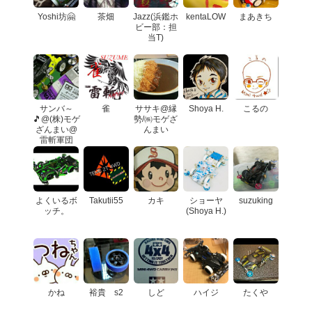
Yoshi坊🤗
茶畑
Jazz(浜鑑ホ
kentaLOW
まあきち
ビー部：担
当T)
サンバ～
雀
ササキ@縁
Shoya H.
こるの
🎵@(株)モゲ
勢/㈱モゲざ
ざんまい@
んまい
雷斬軍団
よくいるボ
Takutii55
カキ
ショーヤ
suzuking
ッチ。
(Shoya H.)
かね
裕貴 s2
しど
ハイジ
たくや