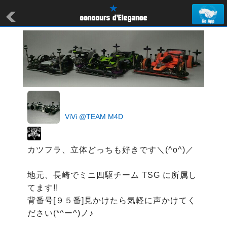
ViVi @TEAM M4D
カツフラ、立体どっちも好きです＼(^o^)／

地元、長崎でミニ四駆チーム TSG に所属し
てます!!

背番号[９５番]見かけたら気軽に声かけてく
ださい(*^ー^)ノ♪
