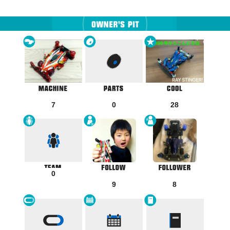
7
0
28
0
9
8