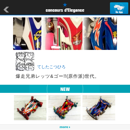
てしたこつひろ
爆走兄弟レッツ&ゴー!!(原作派)世代。