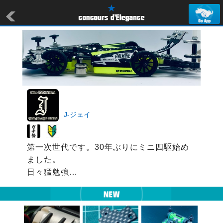
J-ジェイ
第一次世代です。30年ぶりにミニ四駆始め
ました。

日々猛勉強…