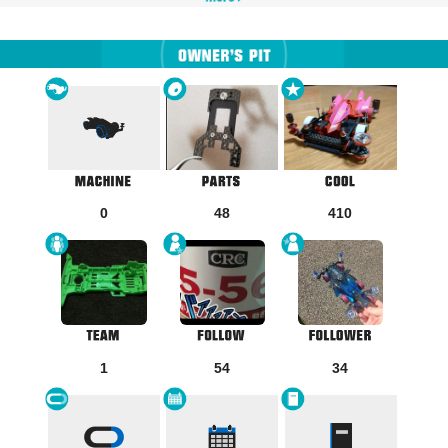
0
48
410
1
54
34