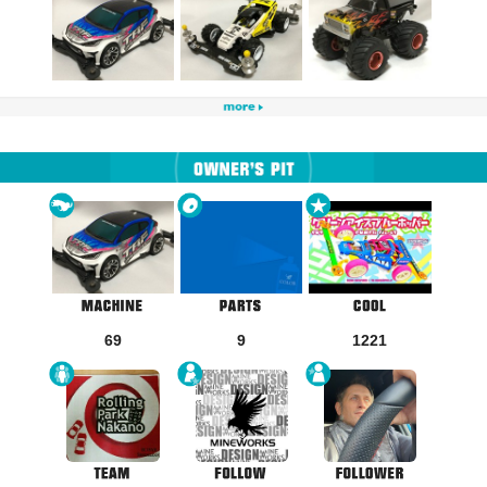
69
9
1221