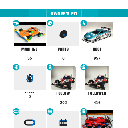
55
0
957
0
202
416