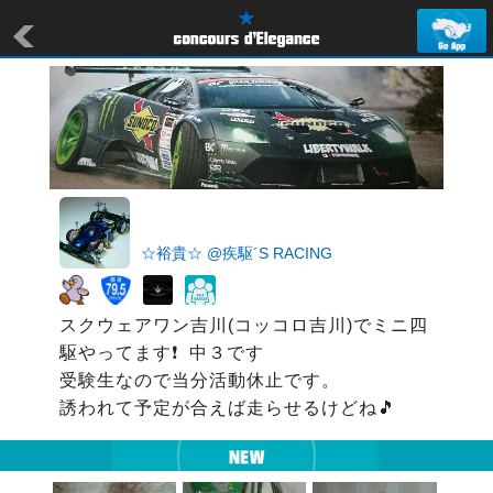
☆裕貴☆ @疾駆´S RACING
スクウェアワン吉川(コッコロ吉川)でミニ四
駆やってます❗  中３です

受験生なので当分活動休止です。
