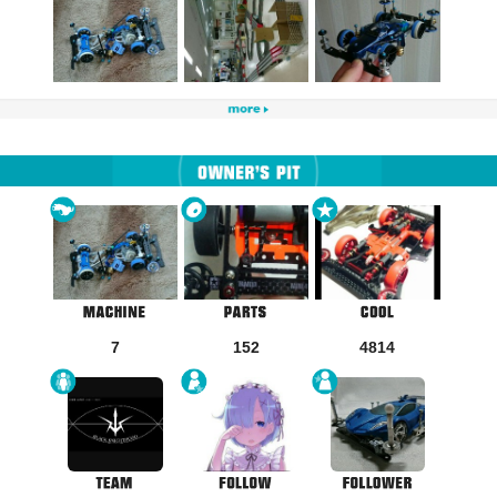
7
152
4814