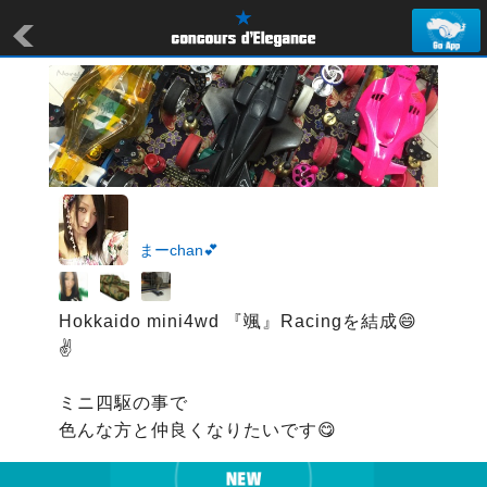
まーchan💕
Hokkaido mini4wd 『颯』Racingを結成😄
✌️

ミニ四駆の事で

色んな方と仲良くなりたいです😋