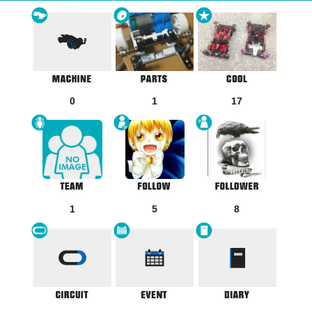
0
1
17
1
5
8