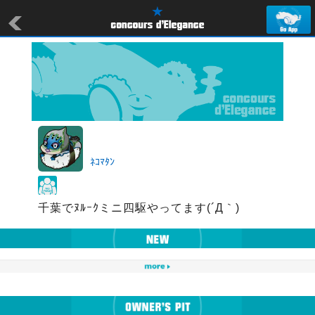
ﾈｺﾏﾀﾝ
千葉でﾇﾙｰｸミニ四駆やってます(´Д｀)