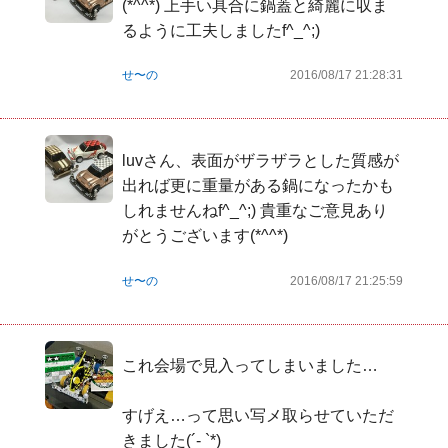
(*^^*) 上手い具合に鍋蓋と綺麗に収ま
るように工夫しましたf^_^;)
せ〜の
2016/08/17 21:28:31
luvさん、表面がザラザラとした質感が
出れば更に重量がある鍋になったかも
しれませんねf^_^;) 貴重なご意見あり
がとうございます(*^^*)
せ〜の
2016/08/17 21:25:59
これ会場で見入ってしまいました…

すげえ…って思い写メ取らせていただ
きました(´- `*)
