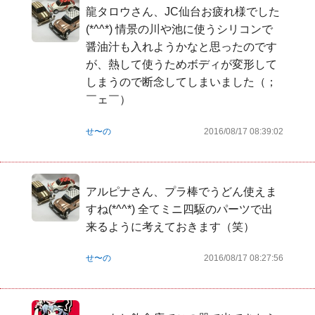
龍タロウさん、JC仙台お疲れ様でした
(*^^*) 情景の川や池に使うシリコンで
醤油汁も入れようかなと思ったのです
が、熱して使うためボディが変形して
しまうので断念してしまいました（；
￣ェ￣）
せ〜の
2016/08/17 08:39:02
アルピナさん、プラ棒でうどん使えま
すね(*^^*) 全てミニ四駆のパーツで出
来るように考えておきます（笑）
せ〜の
2016/08/17 08:27:56