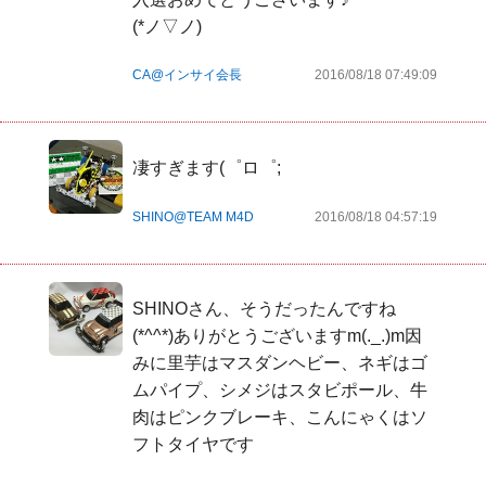
(*ノ▽ノ) 
CA@インサイ会長
2016/08/18 07:49:09
凄すぎます(゜ロ゜;
SHINO@TEAM M4D
2016/08/18 04:57:19
SHINOさん、そうだったんですね
(*^^*)ありがとうございますm(._.)m因
みに里芋はマスダンヘビー、ネギはゴ
ムパイプ、シメジはスタビポール、牛
肉はピンクブレーキ、こんにゃくはソ
フトタイヤです