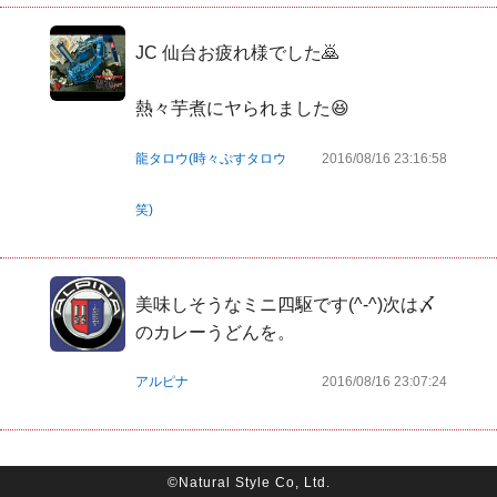
JC 仙台お疲れ様でした🙇

熱々芋煮にヤられました😆
龍タロウ(時々ぷすタロウ
2016/08/16 23:16:58
笑)
美味しそうなミニ四駆です(^-^)次は〆
のカレーうどんを。
アルピナ
2016/08/16 23:07:24
©Natural Style Co, Ltd.