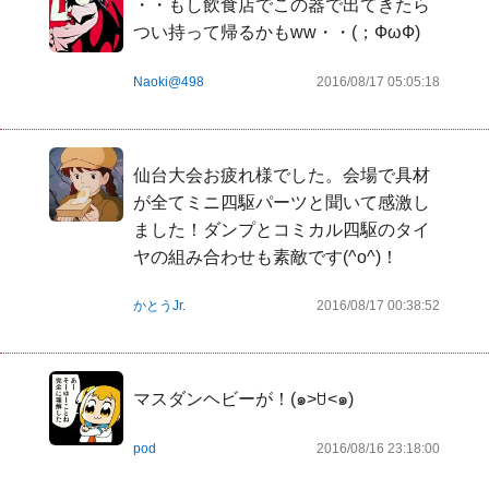
・・もし飲食店でこの器で出てきたら
つい持って帰るかもww・・(；ФωФ)
Naoki@498
2016/08/17 05:05:18
仙台大会お疲れ様でした。会場で具材
が全てミニ四駆パーツと聞いて感激し
ました！ダンプとコミカル四駆のタイ
ヤの組み合わせも素敵です(^o^)！
かとうJr.
2016/08/17 00:38:52
マスダンヘビーが！(๑˃ꇴ˂๑)
pod
2016/08/16 23:18:00