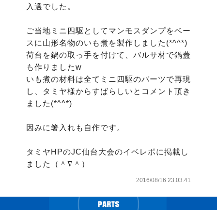
入選でした。

ご当地ミニ四駆としてマンモスダンプをベー
スに山形名物のいも煮を製作しました(*^^*)

荷台を鍋の取っ手を付けて、バルサ材で鍋蓋
も作りましたw

いも煮の材料は全てミニ四駆のパーツで再現
し、タミヤ様からすばらしいとコメント頂き
ました(*^^*)

因みに箸入れも自作です。

タミヤHPのJC仙台大会のイベレポに掲載し
ました（＾∇＾）
2016/08/16 23:03:41