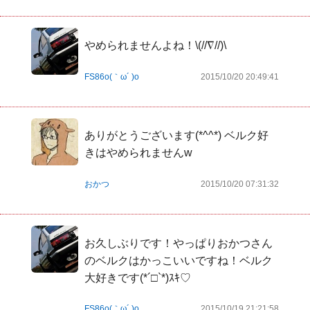
やめられませんよね！\(//∇//)\
FS86o(｀ω´ )o
2015/10/20 20:49:41
ありがとうございます(*^^*) ベルク好
きはやめられませんw
おかつ
2015/10/20 07:31:32
お久しぶりです！やっぱりおかつさん
のベルクはかっこいいですね！ベルク
大好きです(*´□`*)ｽｷ♡
FS86o(｀ω´ )o
2015/10/19 21:21:58