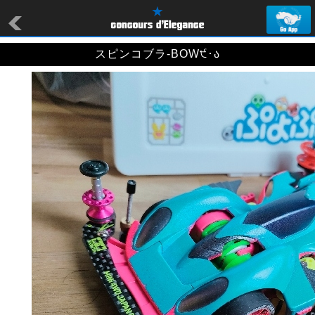
スピンコブラ-BOW੯･ა