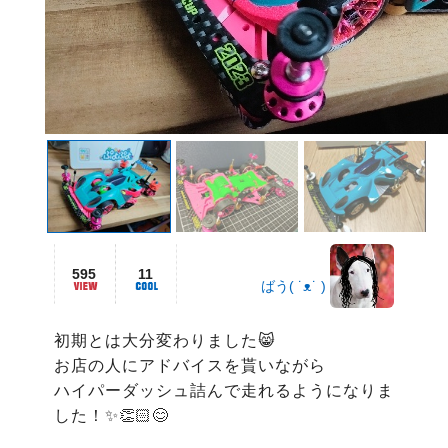
595
11
ばう( ˙ᴥ˙ )
初期とは大分変わりました😸

お店の人にアドバイスを貰いながら

ハイパーダッシュ詰んで走れるようになりま
した！✨👏🏻😊
