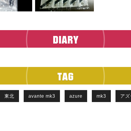
東北
avante mk3
azure
mk3
アズ