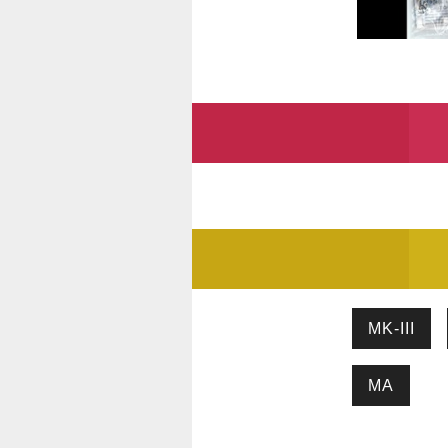
MK-III
MA