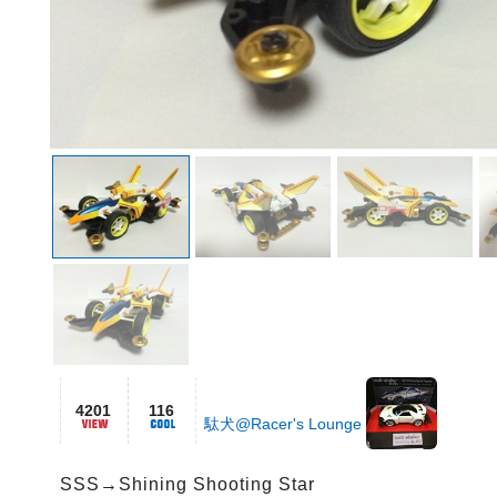
4201
116
駄犬@Racer's Lounge
SSS→Shining Shooting Star
