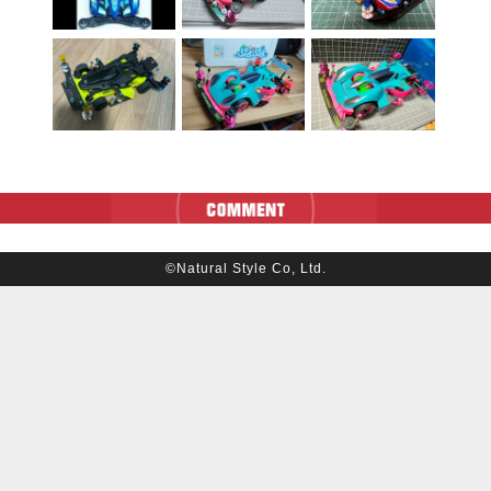
©Natural Style Co, Ltd.