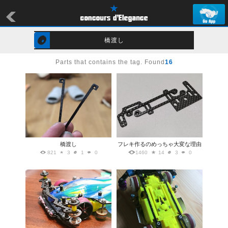
橋渡し
Parts that contains the tag. Found
16
橋渡し
フレキ作るのめっちゃ大変な理由
821
3
1
0
1460
14
3
0