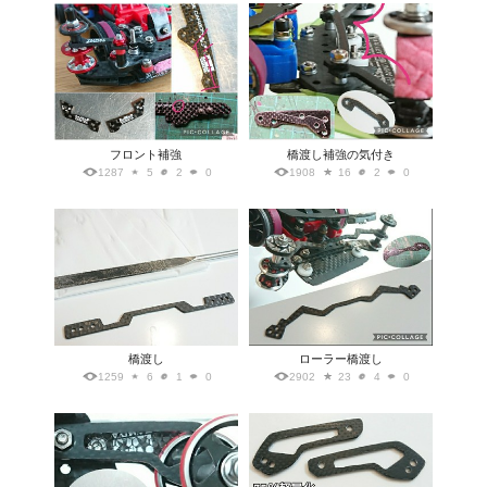
フロント補強
橋渡し補強の気付き
1287
5
2
0
1908
16
2
0
橋渡し
ローラー橋渡し
1259
6
1
0
2902
23
4
0