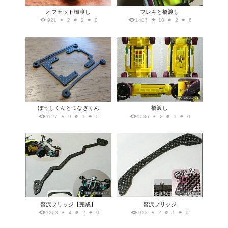
オフセット橋渡し
フレキと橋渡し
921
2
2
0
1487
10
2
6
ぼうしくんとつなぎくん
橋渡し
1127
9
1
0
1086
2
1
0
贅沢ブリッジ【完成】
贅沢ブリッジ
1203
4
2
0
913
2
1
0