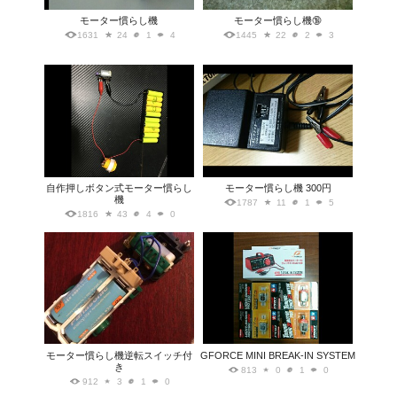
モーター慣らし機
モーター慣らし機🔞
1631
24
1
4
1445
22
2
3
自作押しボタン式モーター慣らし
モーター慣らし機 300円
機
1787
11
1
5
1816
43
4
0
モーター慣らし機逆転スイッチ付
GFORCE MINI BREAK-IN SYSTEM
き
813
0
1
0
912
3
1
0