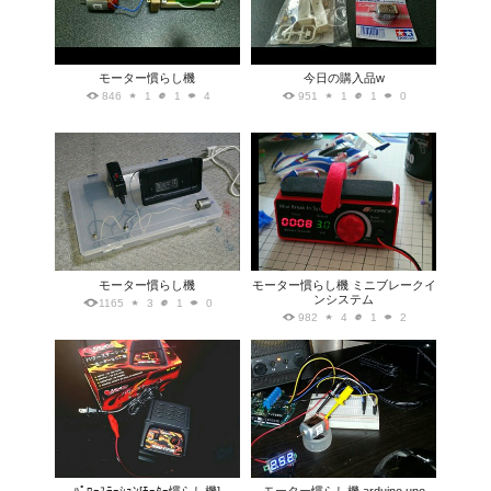
モーター慣らし機
今日の購入品w
846
1
1
4
951
1
1
0
モーター慣らし機
モーター慣らし機 ミニブレークイ
ンシステム
1165
3
1
0
982
4
1
2