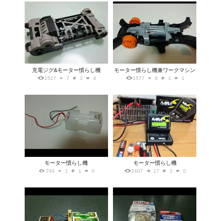
充電ジグ&モーター慣らし機
モーター慣らし機兼ワークマシン
1527
7
2
4
1577
6
1
1
モーター慣らし機
モーター慣らし機
794
1
1
0
2407
17
2
0