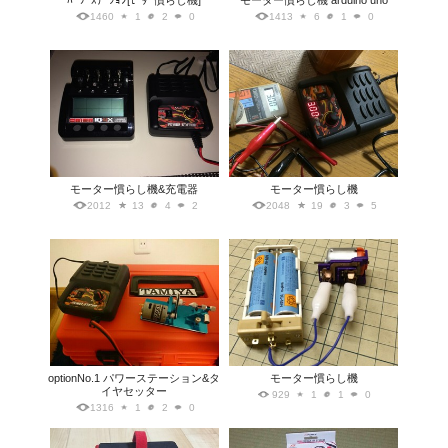
ﾊﾟﾜｰｽﾃｰｼｮﾝ[ﾓｰﾀｰ慣らし機]
モーター慣らし機 arduino uno
1460
1
2
0
1413
6
1
0
モーター慣らし機&充電器
モーター慣らし機
2012
13
4
2
2048
19
3
5
optionNo.1 パワーステーション&タ
モーター慣らし機
イヤセッター
929
1
1
0
1316
1
2
0