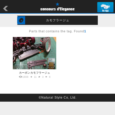
カモフラージュ
Parts that contains the tag. Found
1
カーボンカモフラージュ
1808
11
3
6
©Natural Style Co, Ltd.