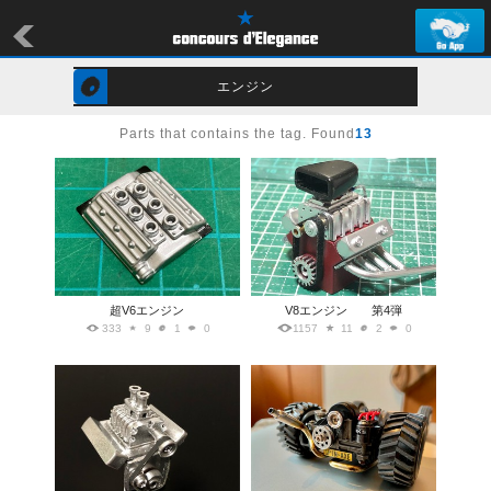
エンジン
Parts that contains the tag. Found
13
超V6エンジン
V8エンジン 第4弾
333
9
1
0
1157
11
2
0