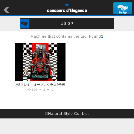
US GP
Machine that contains the tag. Found
1
MSフレキ オープンクラス2号機
190
2
0
©Natural Style Co, Ltd.