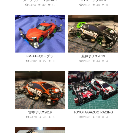
スープラノーマル2020
GTスープラ2020
2424
32
12
2803
46
0
FM-A GRスープラ
風神ヤリス2019
2682
27
0
2896
44
4
雷神ヤリス2019
TOYOTA GAZOO RACING
2478
40
0
2828
58
4