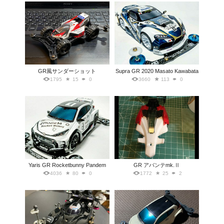
GR風サンダーショット
Supra GR 2020 Masato Kawabata
1795
15
0
3660
113
0
Yaris GR Rocketbunny Pandem
GR アバンテmk.Ⅱ
4036
80
0
1772
25
2