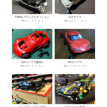
TS050 ブラックエディション
ＧＲヤリス
2017
9
0
1902
7
0
GRスープラ製作2
GRスープラ
1950
16
2
2179
10
6