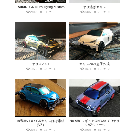
RAIKIRI GR Nürburgring custom
ヤリ過ぎヤリス
2813
81
8
3307
78
9
ヤリス2021
ヤリス2021息子作成
1972
23
4
1671
12
2
19号車v1.0：GRヤリスほぼ素組
No.ABCレギュ HONDAe+GRヤリ
（VZ）
ス VZシャーシ
2052
22
0
2906
81
2