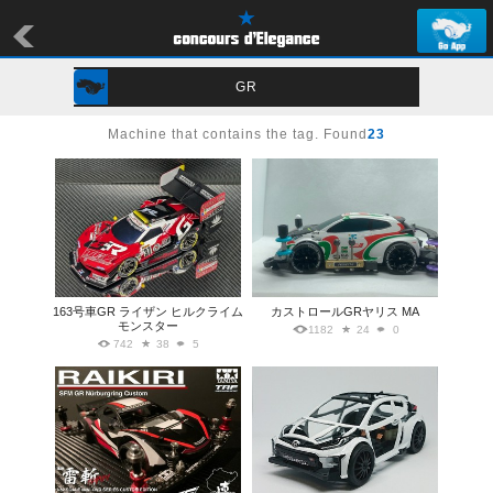
GR
Machine that contains the tag. Found
23
163号車GR ライザン ヒルクライム
カストロールGRヤリス MA
モンスター
1182
24
0
742
38
5