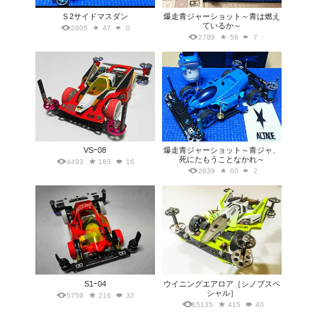
Ｓ2サイドマスダン
爆走青ジャーショット～青は燃え
ているか～
2805
47
0
2789
58
7
VSｰ08
爆走青ジャーショット～青ジャ、
死にたもうことなかれ～
4493
183
16
2639
60
2
S1ｰ04
ウイニングエアロア［シノブスペ
シャル］
5759
216
32
15135
415
40