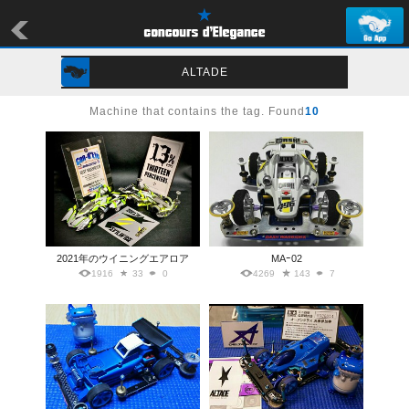
ALTADE
Machine that contains the tag. Found
10
2021年のウイニングエアロア
MAｰ02
1916
33
0
4269
143
7