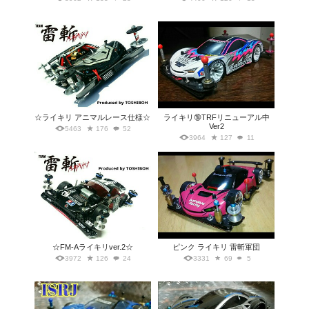
☆ライキリ アニマルレース仕様☆
ライキリ🔞TRFリニューアル中
Ver2
5463
176
52
3964
127
11
☆FM-Aライキリver.2☆
ピンク ライキリ 雷斬軍団
3972
126
24
3331
69
5