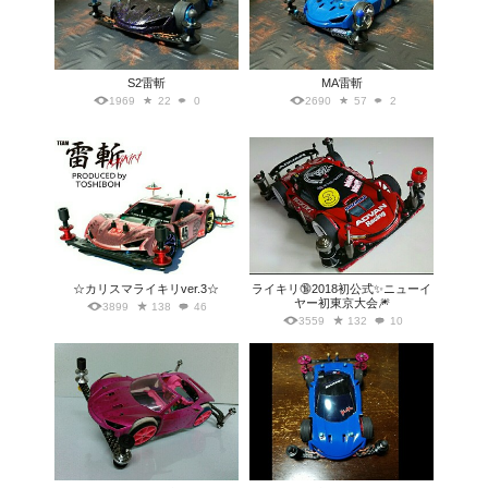
S2雷斬
MA雷斬
1969
22
0
2690
57
2
☆カリスマライキリver.3☆
ライキリ🔞2018初公式✨ニューイ
ヤー初東京大会🎆
3899
138
46
3559
132
10