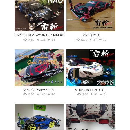
RAIKIRI FM-A RAYBRIG PHASE01
VSライキリ
4439
131
13
3290
87
16
タイプ２ Evoライキリ
SFM Calsonicライキリ
4390
146
30
2890
93
0