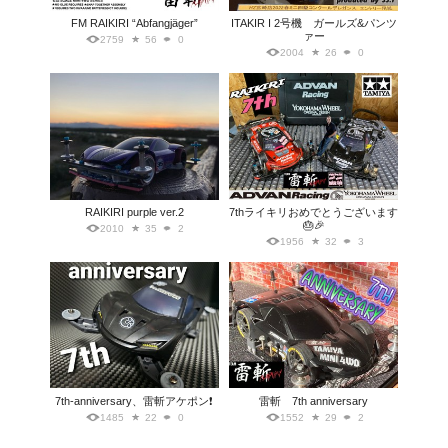
FM RAIKIRI “Abfangjäger”
ITAKIR I 2号機 ガールズ&パンツ
ァー
2759
56
0
2004
26
0
RAIKIRI purple ver.2
7thライキリおめでとうございます
🎂🎉
2010
35
2
1956
32
3
7th-anniversary、雷斬アケポン❗
雷斬 7th anniversary
1485
22
0
1552
29
2