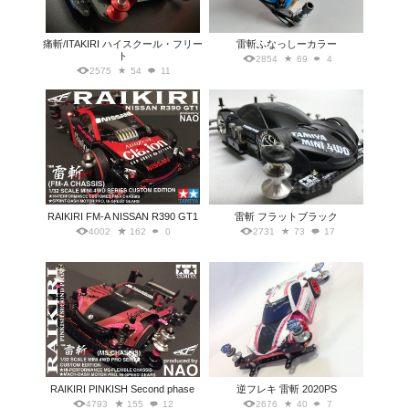
痛斬/ITAKIRI ハイスクール・フリー
雷斬ふなっしーカラー
ト
2854
69
4
2575
54
11
RAIKIRI FM-A NISSAN R390 GT1
雷斬 フラットブラック
4002
162
0
2731
73
17
RAIKIRI PINKISH Second phase
逆フレキ 雷斬 2020PS
4793
155
12
2676
40
7