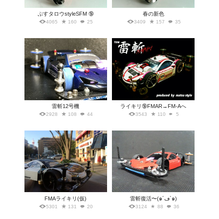
ぷすタロウstyleSFM 🔞
春の新色
4065
160
25
3409
157
35
雷斬12号機
ライキリ🔞FMAR→FM-Aへ
2928
108
44
3543
110
5
FMAライキリ(仮)
雷斬復活〜(๑´ڡ`๑)
5301
131
20
3124
88
36