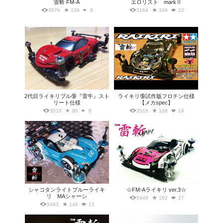
雷斬 FM-A
エロリスト markⅡ
3576
129
8
3164
109
22
2代目ライキリブル🔞『雷牛』スト
ライキリ🔞試作版フロチン仕様
リート仕様
【メカspec】
3010
80
6
3516
108
14
シャコタンライトブルーライキ
☆FM-Aライキリ ver.3☆
リ MAシャーシ
5449
162
27
5463
146
15