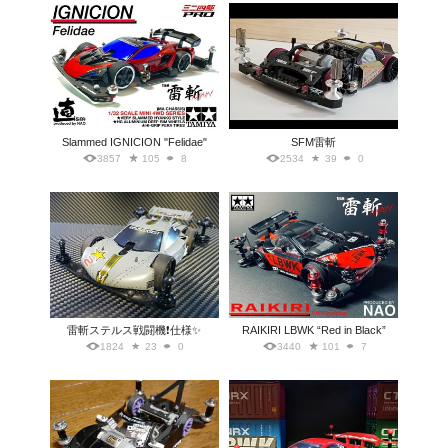
Slammed IGNICION "Felidae"
SFM雷斬
3857
105
8
2534
39
0
雷斬ステルス戦闘機❗仕様✨
RAIKIRI LBWK “Red in Black”
1824
23
0
3440
101
7