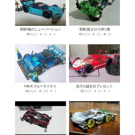
雷斬❗俺のニューバージョン
雷斬(龍タロウSP )🔞
3114
71
4
3379
111
10
FM-A ブルーライキリ
息子の誕生日プレゼント
4494
129
4
2213
42
4