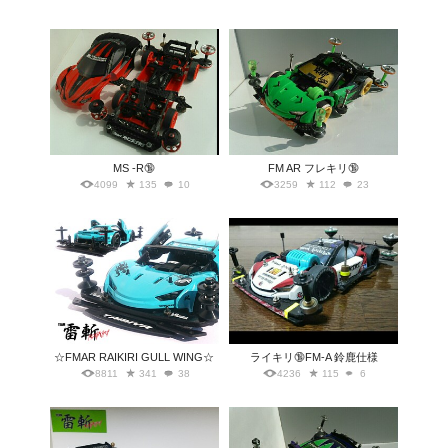
MS -R🔞
FM AR フレキリ🔞
4099
135
10
3259
112
23
☆FMAR RAIKIRI GULL WING☆
ライキリ🔞FM-A 鈴鹿仕様
8811
341
38
4236
115
6