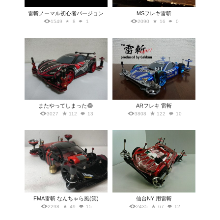
雷斬ノーマル初心者バージョン
MSフレキ雷斬
1549
8
1
2090
16
0
またやってしまった😂
ARフレキ 雷斬
3027
112
13
3808
122
10
FMA雷斬 なんちゃら風(笑)
仙台NY 用雷斬
2298
49
15
2435
67
12