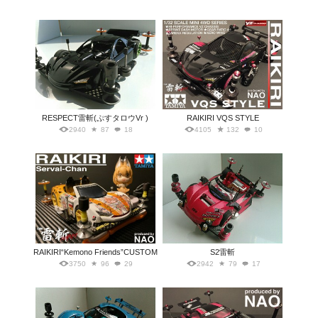
RESPECT雷斬(ぷすタロウVr )
RAIKIRI VQS STYLE
2940
87
18
4105
132
10
RAIKIRI“Kemono Friends”CUSTOM
S2雷斬
3750
96
29
2942
79
17