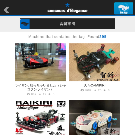
雷斬軍団
Machine that contains the tag. Found
295
ライザン､切っちゃいました（シャ
久々のRAIKIRI
コタンライザン）
1682
20
0
989
12
0