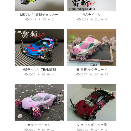
MSフレキ❗雷斬チェッカー
MA ライキリ
2442
55
2
3173
111
6
MSライキリ TEAM雷斬
春.雷斬.サクラロード
2966
86
14
2677
106
24
サクラ ライキリ
SFM フルギミック🔞
2580
80
12
3334
117
2