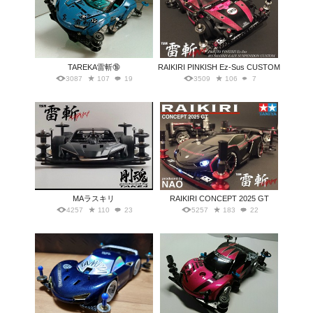
TAREKA雷斬🔞
RAIKIRI PINKISH Ez-Sus CUSTOM
3087
107
19
3509
106
7
MAラスキリ
RAIKIRI CONCEPT 2025 GT
4257
110
23
5257
183
22