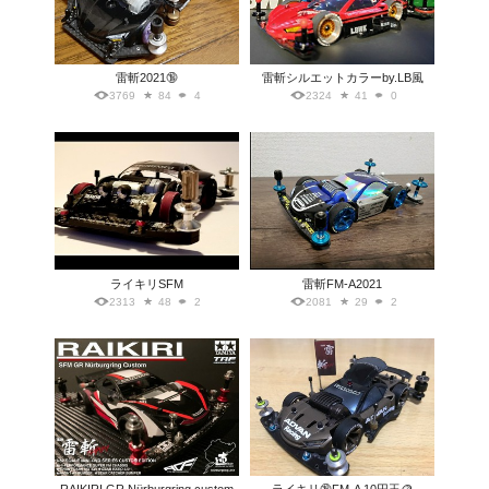
雷斬2021🔞
雷斬シルエットカラーby.LB風
3769
84
4
2324
41
0
ライキリSFM
雷斬FM-A2021
2313
48
2
2081
29
2