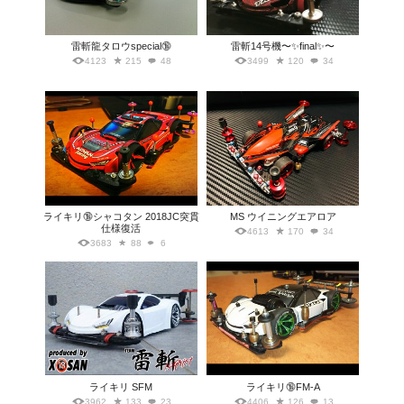
雷斬龍タロウspecial🔞
雷斬14号機〜✨final✨〜
4123
215
48
3499
120
34
ライキリ🔞シャコタン 2018JC突貫
MS ウイニングエアロア
仕様復活
4613
170
34
3683
88
6
ライキリ SFM
ライキリ🔞FM-A
3962
133
23
4406
126
13