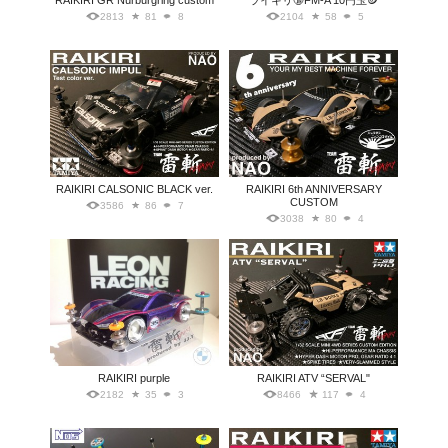
RAIKIRI GR Nürburgring custom
ライキリ🔞FM-A 10円玉🪙
2813
81
8
2104
58
5
RAIKIRI CALSONIC BLACK ver.
RAIKIRI 6th ANNIVERSARY
CUSTOM
3586
86
7
3038
80
4
RAIKIRI purple
RAIKIRI ATV “SERVAL"
2182
35
3
8466
117
4