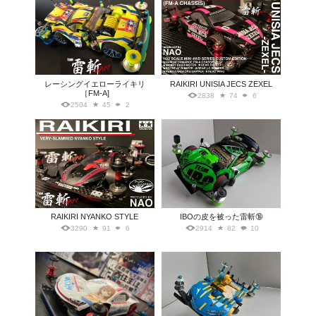
レーシングイエローライキリ
RAIKIRI UNISIA JECS ZEXEL
［FM-A]
2838
74
6
2504
45
2
RAIKIRI NYANKO STYLE
IBOの皮を被った雷斬🔞
3290
91
6
2914
82
10