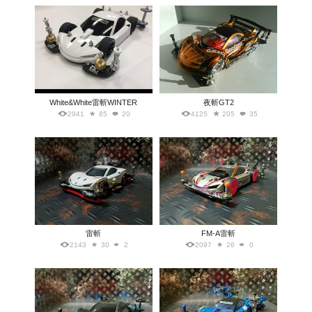
White&White雷斬WINTER
夜斬GT2
2941
85
20
4125
205
35
雷斬
FM-A雷斬
2143
30
2
2097
26
0