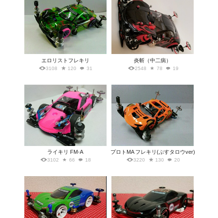
エロリストフレキリ
炎斬（中二病）
3108
120
31
2548
78
19
ライキリ FM-A
プロトMA フレキリ(ぷすタロウver)
3102
66
18
3220
130
20