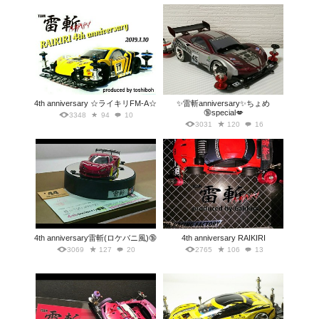
4th anniversary ☆ライキリFM-A☆
✨雷斬anniversary✨ちょめ
🔞special💋
3348
94
10
3031
120
16
4th anniversary雷斬(ロケバニ風)🔞
4th anniversary RAIKIRI
3069
127
20
2765
106
13