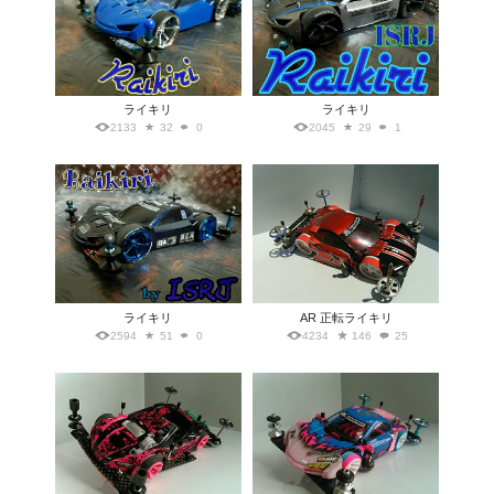
ライキリ
ライキリ
2133
32
0
2045
29
1
ライキリ
AR 正転ライキリ
2594
51
0
4234
146
25