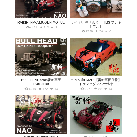
RAIKIRI FM-A MUGEN MOTUL
ライキリ 牛さん号 ［MS フレキ
シブル］
4421
112
3
2729
50
0
BULL HEAD team雷斬軍団
コペン🔞FMAR 【雷斬軍団仕様】
Transpoter
トランクダンパー仕様
4916
172
14
2977
88
14