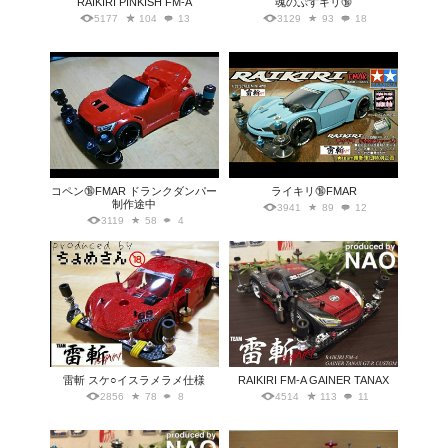
RAIKIRI PINKISH FM-A
魂のぷすキリ🔞
5177
104
13
3129
93
18
コペン🔞FMAR ドランクダンパー
ライキリ🔞FMAR
制作途中
3941
89
12
3119
58
4
雷斬 スケ○イスラメラメ仕様
RAIKIRI FM-A GAINER TANAX
2856
78
8
4514
113
11