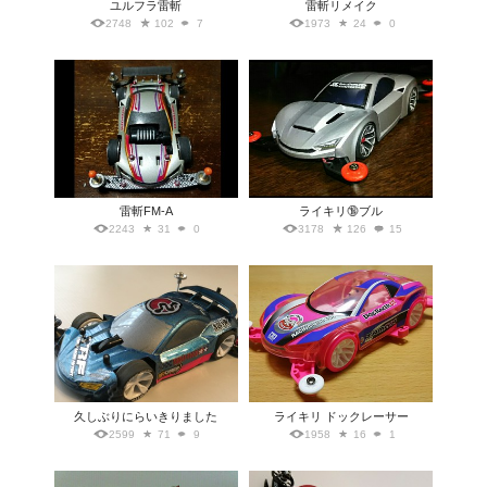
ユルフラ雷斬
雷斬リメイク
2748
102
7
1973
24
0
雷斬FM-A
ライキリ🔞ブル
2243
31
0
3178
126
15
久しぶりにらいきりました
ライキリ ドックレーサー
2599
71
9
1958
16
1