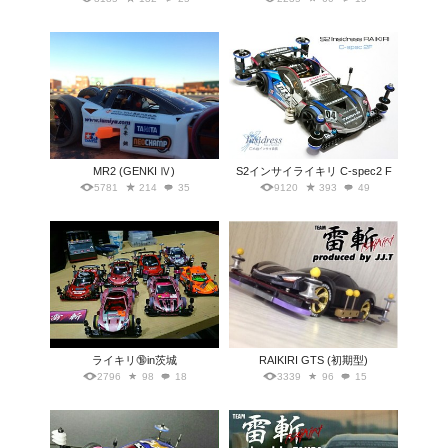
MR2 (GENKI Ⅳ)
S2インサイライキリ C-spec2 F
5781
214
35
9120
393
49
ライキリ🔞in茨城
RAIKIRI GTS (初期型)
2796
98
18
3339
96
15