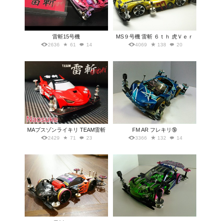
雷斬15号機
MS９号機 雷斬 ６ｔｈ 虎Ｖｅｒ
2636
61
14
4069
138
20
MAプスゾンライキリ TEAM雷斬
FM AR フレキリ🔞
2429
71
23
3366
132
14