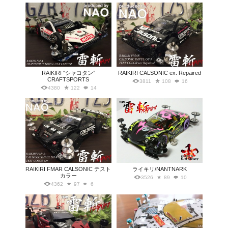
RAIKIRI “シャコタン”
RAIKIRI CALSONIC ex. Repaired
CRAFTSPORTS
3811
108
16
4380
122
14
RAIKIRI FMAR CALSONIC テスト
ライキリ/NANTNARK
カラー
3526
89
10
4362
97
6