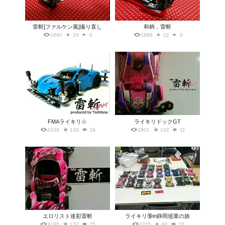
雷斬[ファルケン風]撮り直し
和柄，雷斬
1890
29
0
1899
22
0
FMAライキリ☆
ライキリドックGT
4249
130
19
2801
102
11
エロリスト迷彩雷斬
ライキリ🔞in静岡巡業の旅
3185
132
25
2235
60
15