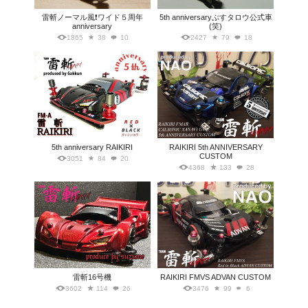
雷斬ノーマル風❗ワイド５周年
5th anniversaryぷすタロウ公式車
anniversary
(笑)
1865
38
10
2427
79
18
5th anniversary RAIKIRI
RAIKIRI 5th ANNIVERSARY
CUSTOM
3051
84
20
4368
133
28
雷斬16号機
RAIKIRI FMVS ADVAN CUSTOM
3602
114
26
3476
99
6