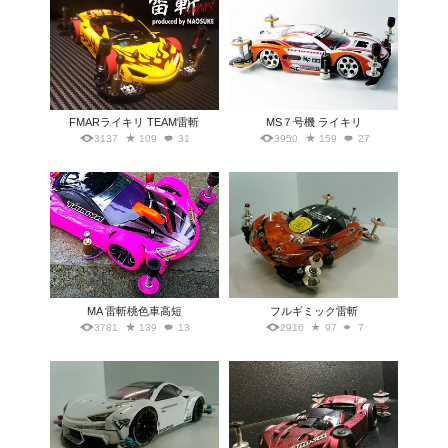
FMARライキリ TEAM雷斬
MS７号機 ライキリ
3137
109
31
3950
159
27
MA 雷斬桃色車高短
フルギミック雷斬
3781
139
13
2916
97
7