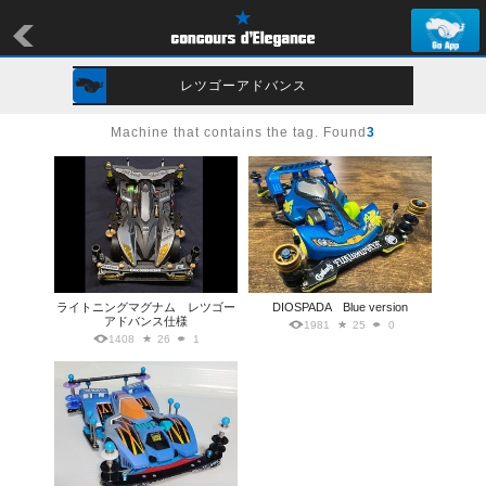
レツゴーアドバンス
Machine that contains the tag. Found
3
ライトニングマグナム レツゴー
DIOSPADA Blue version
アドバンス仕様
1981
25
0
1408
26
1