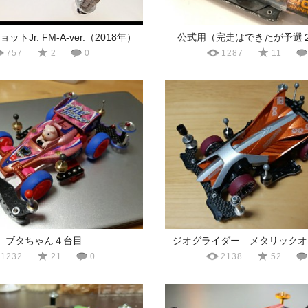
トJr. FM-A-ver.（2018年）
公式用（完走はできたが予選
757
2
0
1287
11
ブタちゃん４台目
ジオグライダー メタリックオ
1232
21
0
2138
52