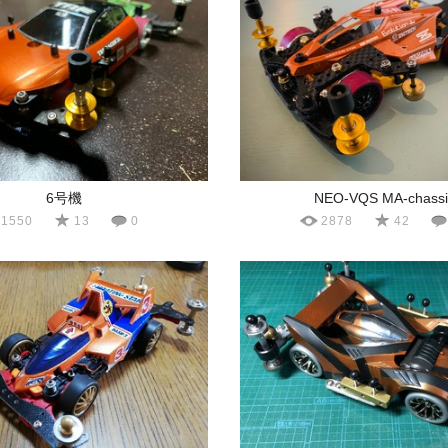
6号機
NEO-VQS MA-chassi
1550
13
0
2878
42