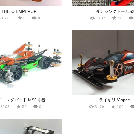
THE-O EMPEROR
ダンシングドールS
1638
8
0
1987
40
イニングバード MS6号機
ライキリ V-spec.
2503
50
0
3179
106