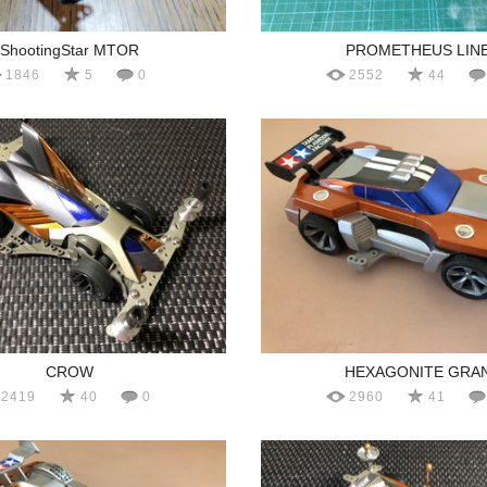
ShootingStar MTOR
PROMETHEUS LIN
1846
5
0
2552
44
CROW
HEXAGONITE GRA
2419
40
0
2960
41