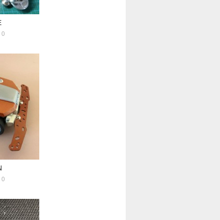
E
0
N
0