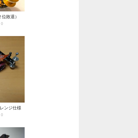
２位敗退）
0
レンジ仕様
0