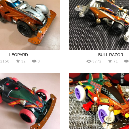
LEOPARD
BULL RAZOR
2156
32
0
3772
71