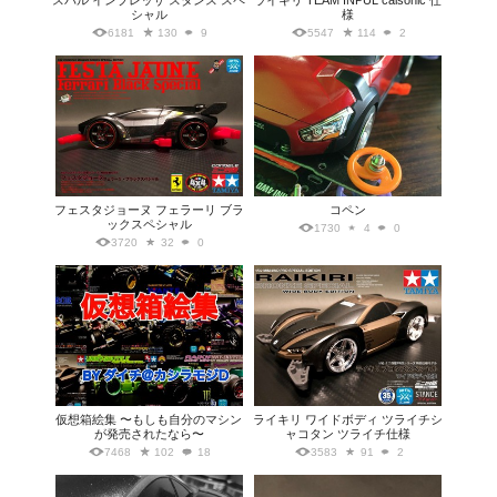
スバル インプレッサ スタンス スペ
ライキリ TEAM INPUL calsonic 仕
シャル
様
6181
130
9
5547
114
2
フェスタジョーヌ フェラーリ ブラ
コペン
ックスペシャル
1730
4
0
3720
32
0
仮想箱絵集 〜もしも自分のマシン
ライキリ ワイドボディ ツライチシ
が発売されたなら〜
ャコタン ツライチ仕様
7468
102
18
3583
91
2