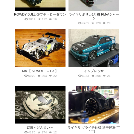
ROWDY BULL 🔞プチ・ローダウン
ライキリポリカ1号機 FM-Aシャー
シ
3812
112
19
4765
128
24
MA 【 SILWOLF GT-3 】
インプレッサ
5079
204
22
4933
256
21
幻影～げんえい～
ライキリ ツライチ仕様 途中経過(￣
^￣)ゞ
4125
174
12