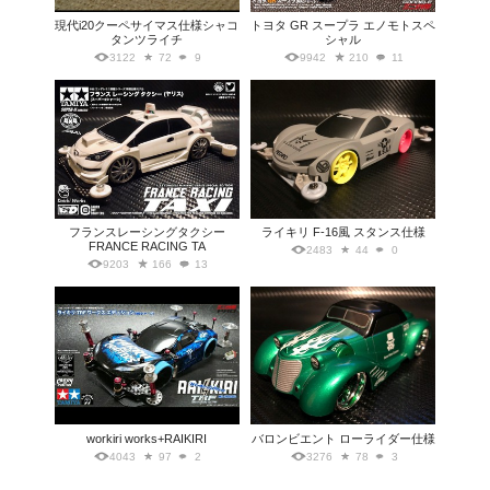
現代i20クーペサイマス仕様シャコ
トヨタ GR スープラ エノモトスペ
タンツライチ
シャル
3122
72
9
9942
210
11
フランスレーシングタクシー
ライキリ F-16風 スタンス仕様
FRANCE RACING TA
2483
44
0
9203
166
13
workiri works+RAIKIRI
バロンビエント ローライダー仕様
4043
97
2
3276
78
3