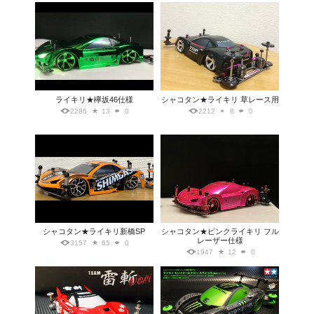
ライキリ★欅坂46仕様
シャコタン★ライキリ 草レース用
2286
13
0
2212
8
0
シャコタン★ライキリ新橋SP
シャコタン★ピンクライキリ フル
レーザー仕様
3157
65
0
1947
12
0