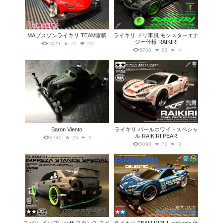
MAプスゾンライキリ TEAM雷斬
ライキリ ドリ車風 モンスターエナ
ジー仕様 RAIKIRI
2429
71
23
5708
86
4
Baron Viento
ライキリ パールホワイトスペシャ
ル RAIKIRI PEAR
2742
26
0
5098
70
3