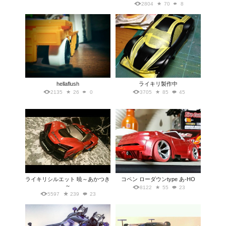
2804
70
8
hellaflush
ライキリ製作中
2135
26
0
3705
85
45
ライキリシルエット 暁～あかつき
コペン ローダウンtype あ‐HO
～
8122
55
23
5597
239
23