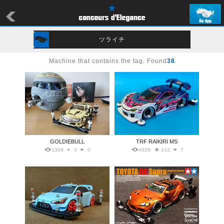
ツライチ
Machine that contains the tag. Found
38
GOLDIEBULL
TRF RAIKIRI MS
1309
3
0
4329
142
7