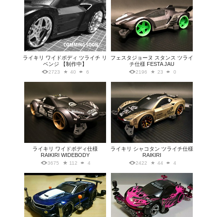
ライキリ ワイドボディ ツライチ リ
フェスタジョーヌ スタンス ツライ
ベンジ 【制作中】
チ仕様 FESTA JAU
2723
40
6
2196
23
0
ライキリ ワイドボディ仕様
ライキリ シャコタン ツライチ仕様
RAIKIRI WIDEBODY
RAIKIRI
3675
112
4
2422
44
4