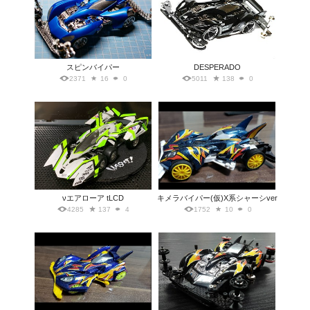
スピンバイパー
DESPERADO
2371
16
0
5011
138
0
νエアローア tLCD
キメラバイパー(仮)X系シャーシver
4285
137
4
1752
10
0