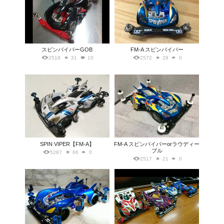
スピンバイパーGOB
FM-A スピンバイパー
2518
31
10
2572
28
0
SPIN VIPER【FM-A】
FM-A スピンバイパーorラウディー
ブル
5287
66
0
2517
21
0