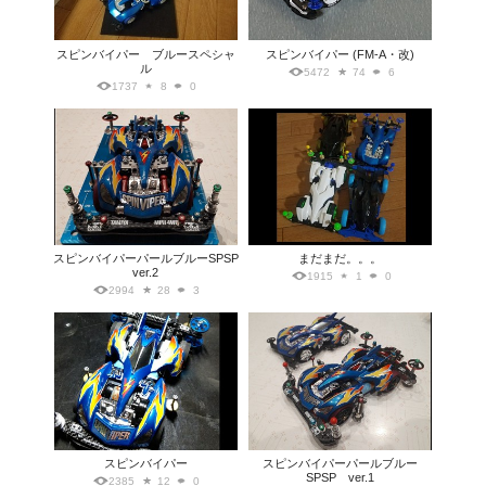
スピンバイパー ブルースペシャ
スピンバイパー (FM-A・改)
ル
5472
74
6
1737
8
0
スピンバイパーパールブルーSPSP
まだまだ。。。
ver.2
1915
1
0
2994
28
3
スピンバイパー
スピンバイパーパールブルー
SPSP ver.1
2385
12
0