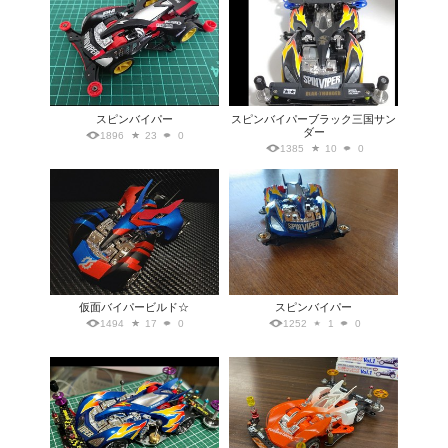
スピンバイパー
スピンバイパーブラック三国サン
ダー
1896
23
0
1385
10
0
仮面バイパービルド☆
スピンバイパー
1494
17
0
1252
1
0