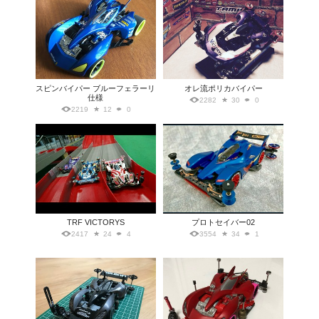
スピンバイパー ブルーフェラーリ
オレ流ポリカバイパー
仕様
2282
30
0
2219
12
0
TRF VICTORYS
プロトセイバー02
2417
24
4
3554
34
1