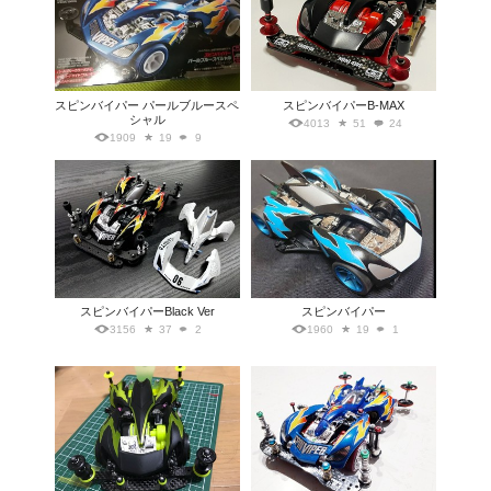
スピンバイパー パールブルースペ
スピンバイパーB-MAX
シャル
4013
51
24
1909
19
9
スピンバイパーBlack Ver
スピンバイパー
3156
37
2
1960
19
1