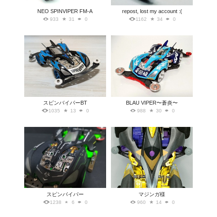
NEO SPINVIPER FM-A
repost, lost my account :(
933
31
0
1162
34
0
スピンバイパーBT
BLAU VIPER〜蒼炎〜
1035
13
0
988
30
0
スピンバイパー
マジンガ様
1238
6
0
960
14
0