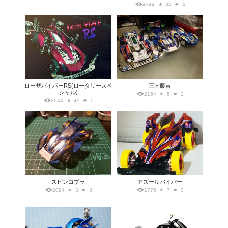
4344
34
4
ローザバイパーRS(ロータリースペ
三国藤吉
シャル)
2154
5
2
2644
49
0
スピンコブラ
アズールバイパー
2094
3
3
1776
7
0