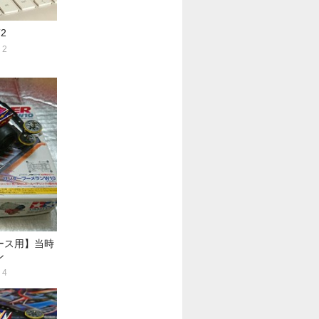
2
2
ース用】当時
ン
4