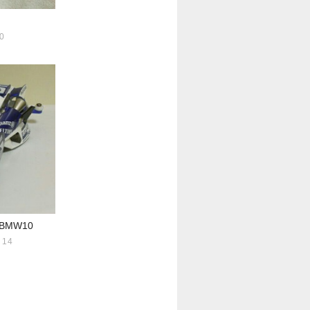
0
BMW10
14