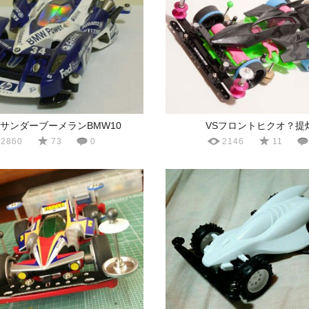
 サンダーブーメランBMW10
VSフロントヒクオ？提
2860
73
0
2146
11