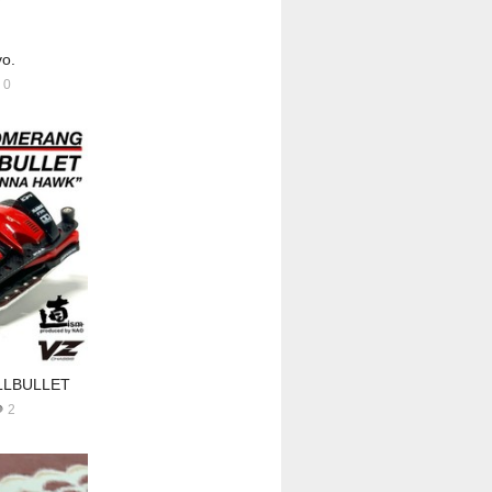
vo.
0
LBULLET
2