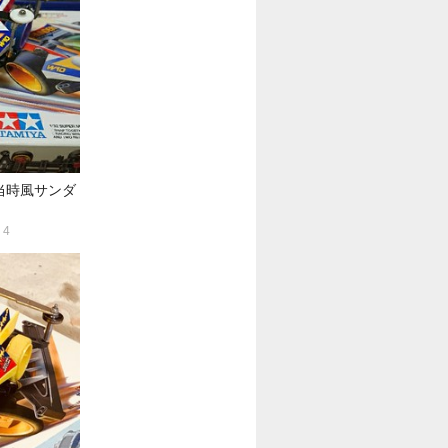
当時風サンダ
4