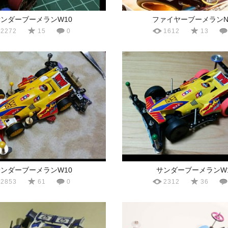
ンダーブーメランW10
ファイヤーブーメランNo
2272
15
0
1612
13
ンダーブーメランW10
サンダーブーメランW
2853
61
0
2312
36