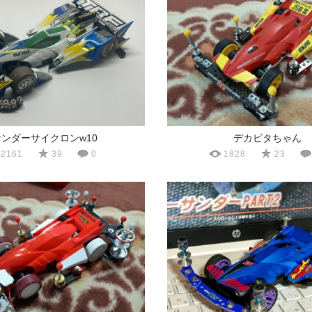
サンダーサイクロンw10
デカビタちゃん
2161
39
0
1828
23