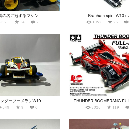
雷の名に冠するマシン
Brabham spirit W10 e
361
14
2
1052
26
ンダーブーメランW10
THUNDER BOOMERANG FUL
549
9
0
3326
119