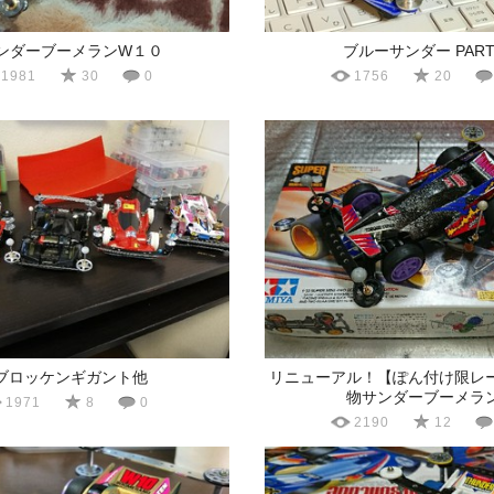
ンダーブーメランW１０
ブルーサンダー PART
1981
30
0
1756
20
ブロッケンギガント他
リニューアル！【ぽん付け限レ
物サンダーブーメラ
1971
8
0
2190
12