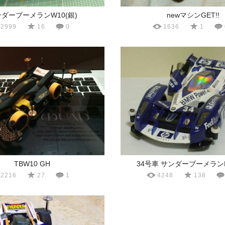
ダーブーメランW10(銀)
newマシンGET!!
2999
16
0
1636
1
TBW10 GH
34号車 サンダーブーメラン
2216
27
1
4248
138