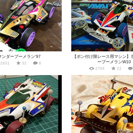
サンダーブーメラン'97
【ポン付け限レース用マシン】
ーブーメランW10
2631
32
8
2704
22