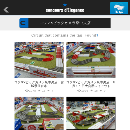
コジマ×ビックカメラ泉中央店
Circuit that contains the tag. Found
7
コジマ×ビックカメラ泉中央店 宮
コジマ×ビックカメラ泉中央店 ８
城県仙台市
月１１日大会用レイアウト
1975
15
4
1976
16
0