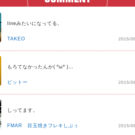
lineみたいになってる。
TAKEO
2015/0
もろてなかったんか( ºωº )…
ピットー
2015/0
しってます。
FMAR 目玉焼きフレキしぶぅ
2015/0