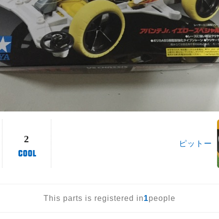
2
ピットー
This parts is registered in
1
people