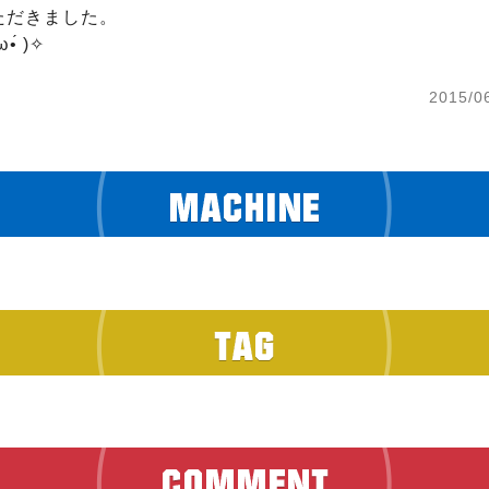
だきました。

•́ )✧
2015/0