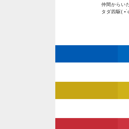
仲間からいた
タダ四駆( • ̀ω