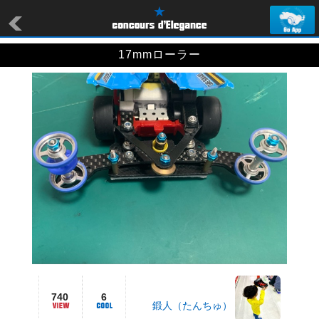
17mmローラー
740
6
鍛人（たんちゅ）