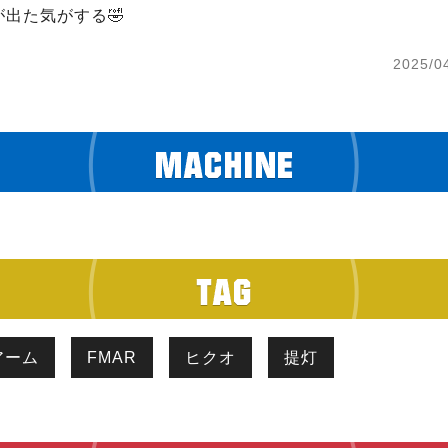
出た気がする🤣
2025/0
アーム
FMAR
ヒクオ
提灯