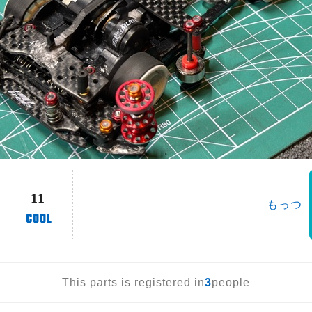
11
もっつ
This parts is registered in
3
people