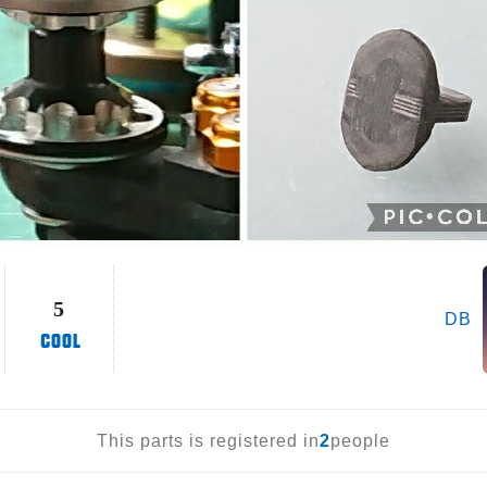
5
DB
This parts is registered in
2
people