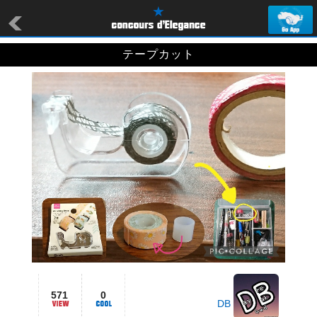
テープカット
571
0
DB