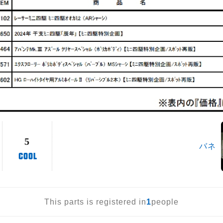
5
バネ
This parts is registered in
1
people