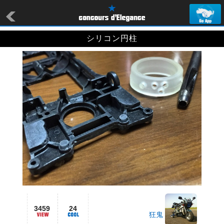
シリコン円柱
3459
24
狂鬼