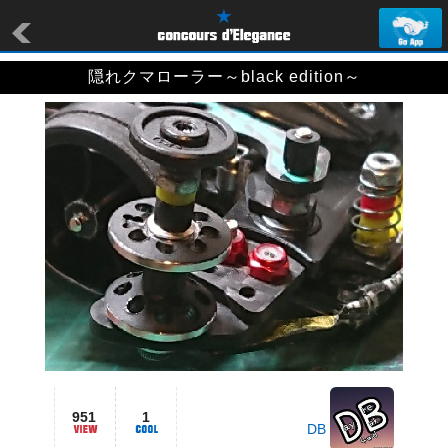
隠れクマローラー～black edition～
951
1
DB