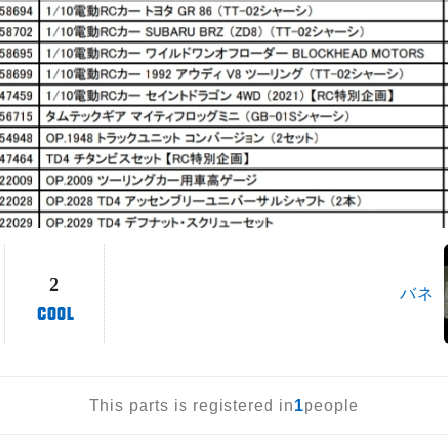
2
バネ
This parts is registered in
1
people