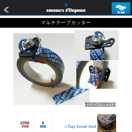
マルチテープカッター
1056
6
☆Day break 4wd