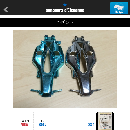
アゼンテ
1419
6
094