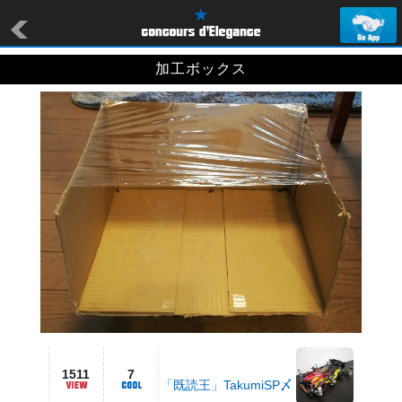
加工ボックス
1511
7
「既読王」TakumiSP〆