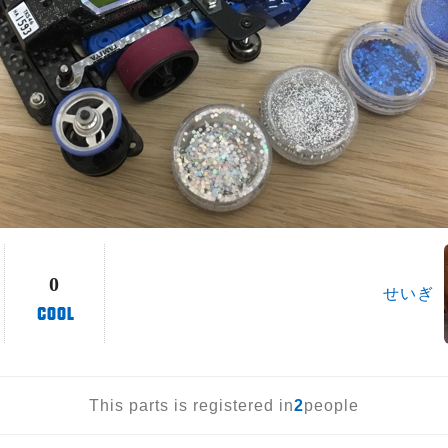
0
せいぎ
This parts is registered in
2
people