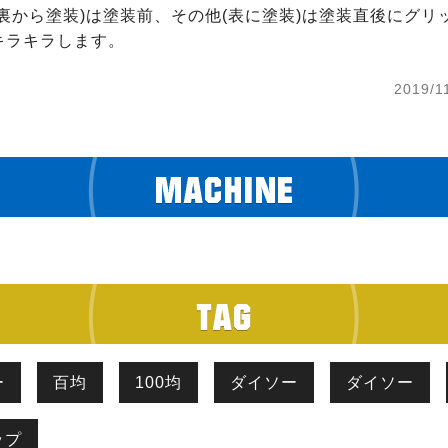
裏から塗装)は塗装前、その他(表に塗装)は塗装直後にグリ
キラキラします。
2019/1
ー
百均
100均
ダイソー
ダイソー
ップ