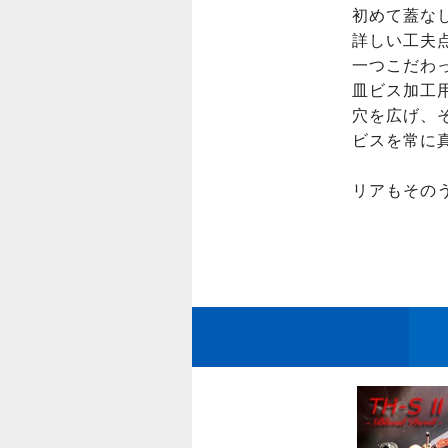
初めて蓋な
詳しい工夫点
一つこだわっ
皿ビス加工
穴を広げ、
ビスを常に
リアもその