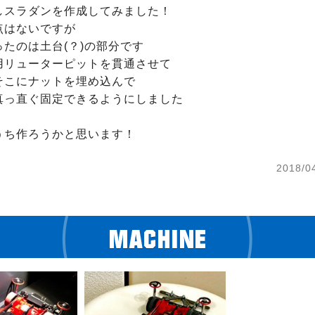
しスラダンを作成してみました！

はないですが

たのは土台(？)の部分です

用リューターピットを貫通させて

そこにナットを埋め込んで

真っ直ぐ固定できるようにしました

うち作ろうかと思います！
2018/0