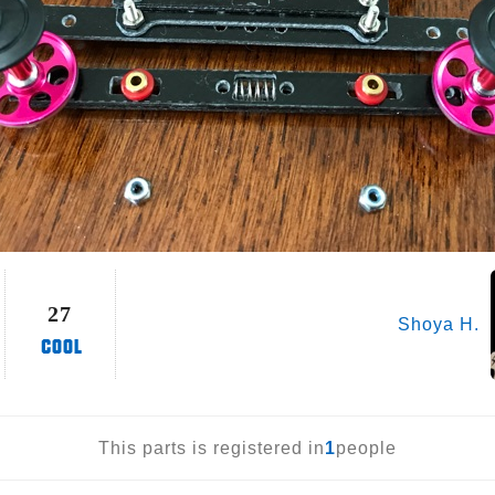
27
Shoya H.
This parts is registered in
1
people